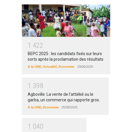
1
4
2
2
BEPC 2025 : les candidats fixés sur leurs
sorts après la proclamation des résultats
A la UNE
,
Actualité
,
Economie
19/06/2025
1
3
9
8
Agboville: La vente de l’attiéké ou le
garba, un commerce qui rapporte gros.
A la UNE
,
Economie
25/08/2025
1
0
4
0