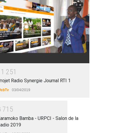
1
1
2
5
1
rojet Radio Synergie Journal RTI 1
ebTv
03/04/2019
8
7
1
5
aramoko Bamba - URPCI - Salon de la
adio 2019