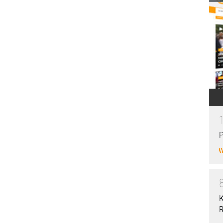
P
W
K
R