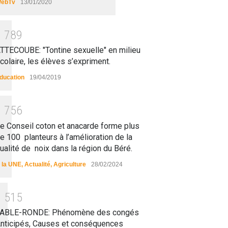
ebTv
13/01/2020
1
7
8
9
TTECOUBE: "Tontine sexuelle" en milieu
colaire, les élèves s’expriment.
ducation
19/04/2019
1
7
5
6
e Conseil coton et anacarde forme plus
e 100 planteurs à l’amélioration de la
ualité de noix dans la région du Béré.
 la UNE
,
Actualité
,
Agriculture
28/02/2024
1
5
1
5
ABLE-RONDE: Phénomène des congés
nticipés, Causes et conséquences