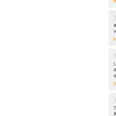
W
A
s
E
L
d
q
A
T
A