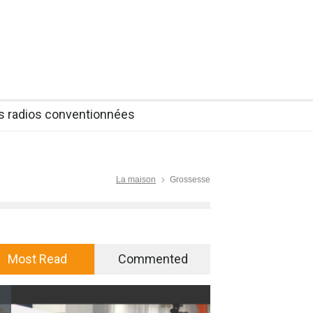
es radios conventionnées
La maison
Grossesse
Most Read
Commented