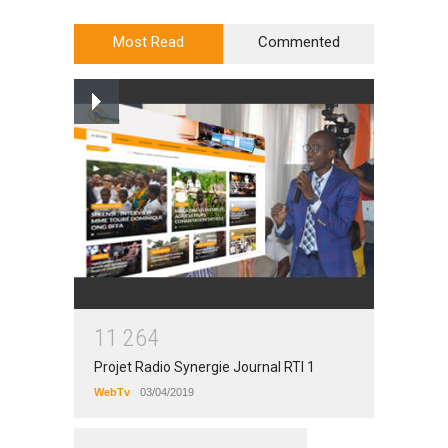
Most Read
Commented
1
1
2
6
4
Projet Radio Synergie Journal RTI 1
WebTv
03/04/2019