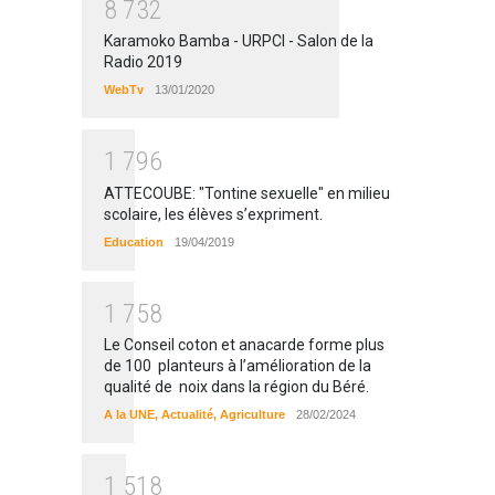
8
7
3
2
Karamoko Bamba - URPCI - Salon de la
Radio 2019
WebTv
13/01/2020
1
7
9
6
ATTECOUBE: "Tontine sexuelle" en milieu
scolaire, les élèves s’expriment.
Education
19/04/2019
1
7
5
8
Le Conseil coton et anacarde forme plus
de 100 planteurs à l’amélioration de la
qualité de noix dans la région du Béré.
A la UNE
,
Actualité
,
Agriculture
28/02/2024
1
5
1
8