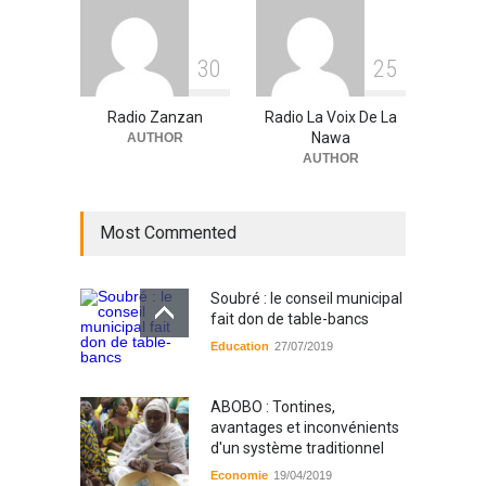
3
0
2
5
Radio Zanzan
Radio La Voix De La
Nawa
AUTHOR
AUTHOR
Most Commented
Soubré : le conseil municipal
fait don de table-bancs
Education
27/07/2019
ABOBO : Tontines,
avantages et inconvénients
d'un système traditionnel
Economie
19/04/2019