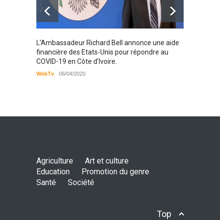
Karamo
L'Ambassadeur Richard Bell annonce une aide
2019
financière des Etats-Unis pour répondre au
COVID-19 en Côte d’Ivoire.
WebTv
WebTv
06/04/2020
Agriculture
Art et culture
Education
Promotion du genre
Santé
Société
Top