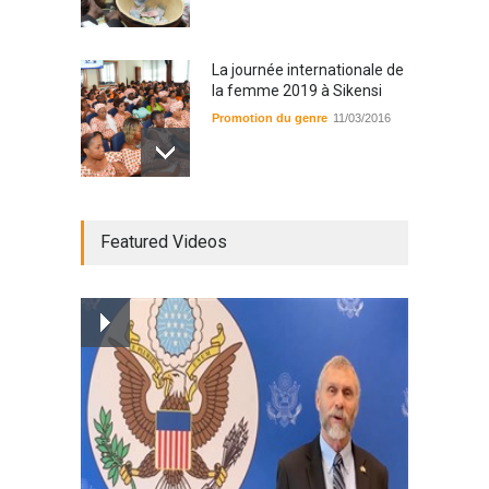
La journée internationale de
la femme 2019 à Sikensi
Promotion du genre
11/03/2016
Radio BOYA FM SAN-PEDRO
Featured Videos
Radio partenaire
26/02/2019
Magazine : le service de
prise en charge des
personnes vivantes avec le
VIH
Santé
25/03/2019