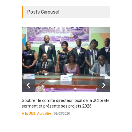
Posts Carousel
Soubré : le comité directeur local de la JCI prête
Bondou
serment et présente ses projets 2026
filière
préserv
A la UNE
,
Actualité
09/03/2026
cajou
A la UN