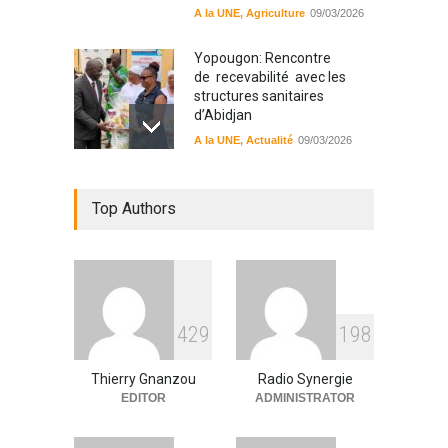
A la UNE
,
Agriculture
09/03/2026
Yopougon: Rencontre
de recevabilité avec les
structures sanitaires
d’Abidjan
A la UNE
,
Actualité
09/03/2026
Sinématiali: La divagation
Top Authors
des animaux : un danger
pour les populations
A la UNE
,
Environment
09/03/2026
RFI Forme ses journalistes et
4
2
9
1
9
8
techniciens radios
partenaires.
Thierry Gnanzou
Radio Synergie
A la UNE
,
Actualité
09/03/2026
EDITOR
ADMINISTRATOR