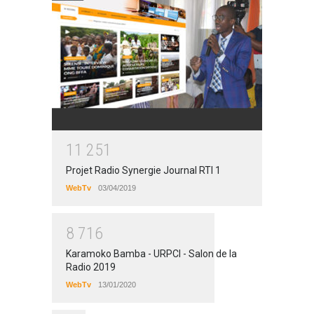
1
1
2
5
1
Projet Radio Synergie Journal RTI 1
WebTv
03/04/2019
8
7
1
6
Karamoko Bamba - URPCI - Salon de la
Radio 2019
WebTv
13/01/2020