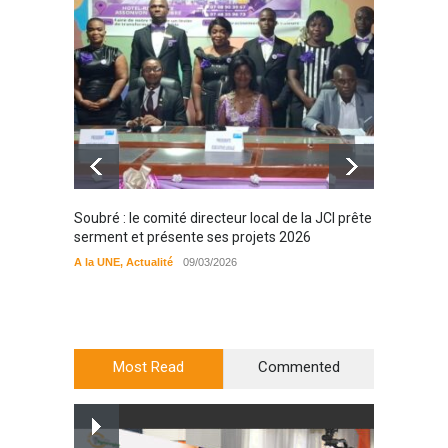
Soubré : le comité directeur local de la JCI prête
Bondou
serment et présente ses projets 2026
filière
préserv
A la UNE
,
Actualité
09/03/2026
cajou
A la UN
Most Read
Commented