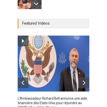
Radio BOYA FM SAN-PEDRO
Featured Videos
Radio partenaire
26/02/2019
Magazine : le service de
prise en charge des
personnes vivantes avec le
VIH
Santé
25/03/2019
Karamo
L'Ambassadeur Richard Bell annonce une aide
2019
financière des Etats-Unis pour répondre au