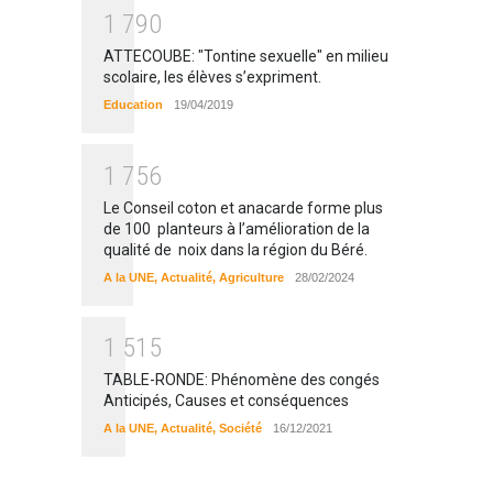
1
7
9
0
ATTECOUBE: "Tontine sexuelle" en milieu
scolaire, les élèves s’expriment.
Education
19/04/2019
1
7
5
6
Le Conseil coton et anacarde forme plus
de 100 planteurs à l’amélioration de la
qualité de noix dans la région du Béré.
A la UNE
,
Actualité
,
Agriculture
28/02/2024
1
5
1
5
TABLE-RONDE: Phénomène des congés
Anticipés, Causes et conséquences
A la UNE
,
Actualité
,
Société
16/12/2021