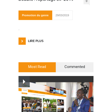
0
Promotion du genre
29/03/2019
.
LIRE PLUS
Most Read
Commented