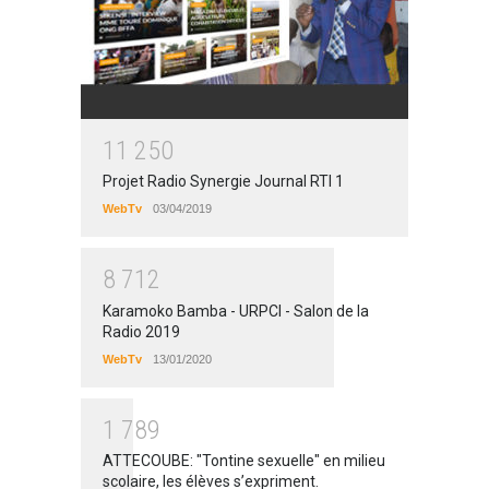
1
1
2
5
0
Projet Radio Synergie Journal RTI 1
WebTv
03/04/2019
8
7
1
2
Karamoko Bamba - URPCI - Salon de la
Radio 2019
WebTv
13/01/2020
1
7
8
9
ATTECOUBE: "Tontine sexuelle" en milieu
scolaire, les élèves s’expriment.