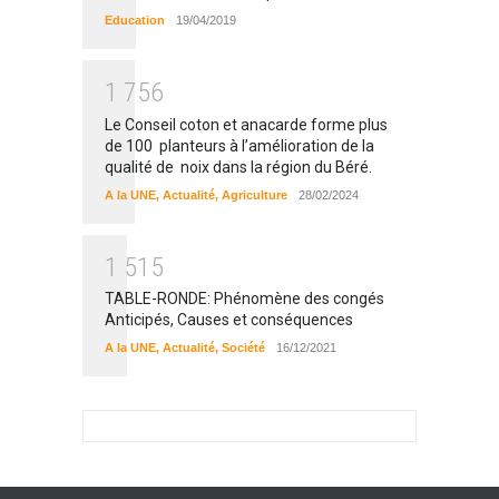
Education
19/04/2019
1
7
5
6
Le Conseil coton et anacarde forme plus
de 100 planteurs à l’amélioration de la
qualité de noix dans la région du Béré.
A la UNE
,
Actualité
,
Agriculture
28/02/2024
1
5
1
5
TABLE-RONDE: Phénomène des congés
Anticipés, Causes et conséquences
A la UNE
,
Actualité
,
Société
16/12/2021