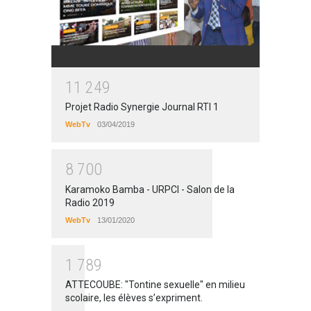
1
1
2
4
9
Projet Radio Synergie Journal RTI 1
WebTv
03/04/2019
8
7
0
0
Karamoko Bamba - URPCI - Salon de la
Radio 2019
WebTv
13/01/2020
1
7
8
9
ATTECOUBE: "Tontine sexuelle" en milieu
scolaire, les élèves s’expriment.