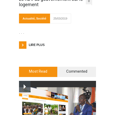
0
logement
Actualité
,
Société
25/03/2019
. . .
LIRE PLUS
Most Read
Commented