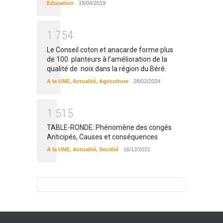
Education
19/04/2019
1
7
5
4
Le Conseil coton et anacarde forme plus
de 100 planteurs à l’amélioration de la
qualité de noix dans la région du Béré.
A la UNE
,
Actualité
,
Agriculture
28/02/2024
1
5
1
5
TABLE-RONDE: Phénomène des congés
Anticipés, Causes et conséquences
A la UNE
,
Actualité
,
Société
16/12/2021