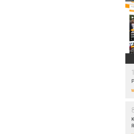
P
W
K
R