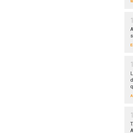
W
A
s
E
L
d
q
A
T
A