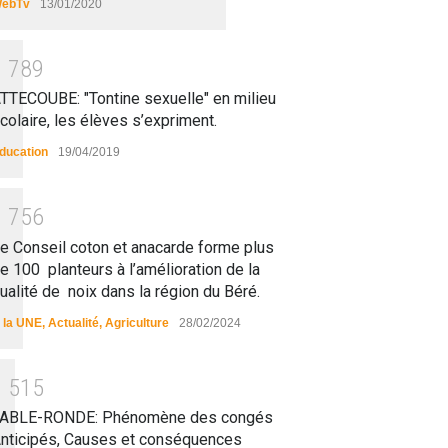
ebTv
13/01/2020
1
7
8
9
TTECOUBE: "Tontine sexuelle" en milieu
colaire, les élèves s’expriment.
ducation
19/04/2019
1
7
5
6
e Conseil coton et anacarde forme plus
e 100 planteurs à l’amélioration de la
ualité de noix dans la région du Béré.
 la UNE
,
Actualité
,
Agriculture
28/02/2024
1
5
1
5
ABLE-RONDE: Phénomène des congés
nticipés, Causes et conséquences