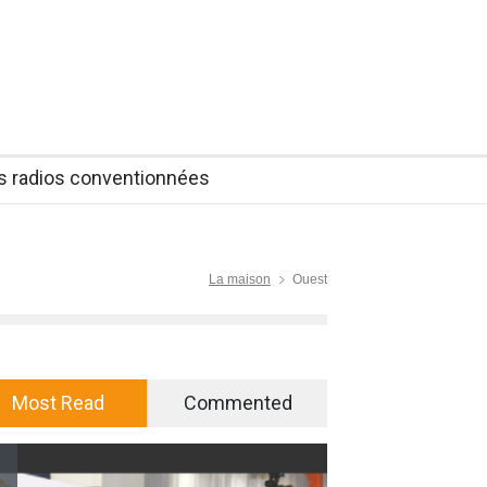
es radios conventionnées
La maison
Ouest
Most Read
Commented