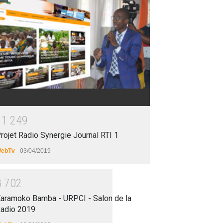
1
1
2
4
9
rojet Radio Synergie Journal RTI 1
ebTv
03/04/2019
8
7
0
2
aramoko Bamba - URPCI - Salon de la
adio 2019