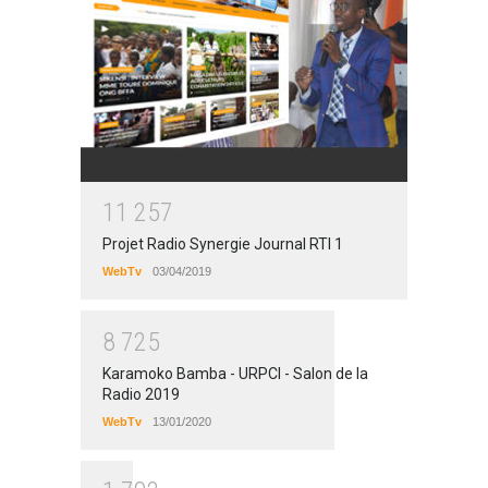
1
1
2
5
7
Projet Radio Synergie Journal RTI 1
WebTv
03/04/2019
8
7
2
5
Karamoko Bamba - URPCI - Salon de la
Radio 2019
WebTv
13/01/2020