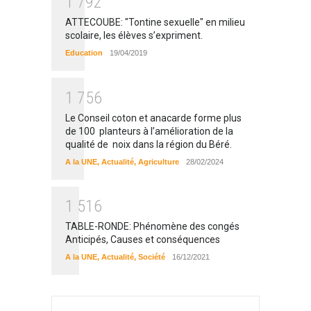
1
7
9
2
ATTECOUBE: "Tontine sexuelle" en milieu
scolaire, les élèves s’expriment.
Education
19/04/2019
1
7
5
6
Le Conseil coton et anacarde forme plus
de 100 planteurs à l’amélioration de la
qualité de noix dans la région du Béré.
A la UNE
,
Actualité
,
Agriculture
28/02/2024
1
5
1
6
TABLE-RONDE: Phénomène des congés
Anticipés, Causes et conséquences
A la UNE
,
Actualité
,
Société
16/12/2021