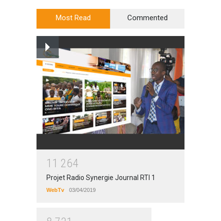
Most Read
Commented
1
1
2
6
4
Projet Radio Synergie Journal RTI 1
WebTv
03/04/2019