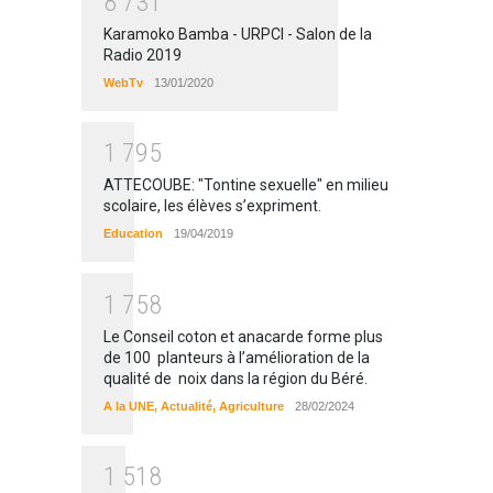
8
7
3
1
Karamoko Bamba - URPCI - Salon de la
Radio 2019
WebTv
13/01/2020
1
7
9
5
ATTECOUBE: "Tontine sexuelle" en milieu
scolaire, les élèves s’expriment.
Education
19/04/2019
1
7
5
8
Le Conseil coton et anacarde forme plus
de 100 planteurs à l’amélioration de la
qualité de noix dans la région du Béré.
A la UNE
,
Actualité
,
Agriculture
28/02/2024
1
5
1
8