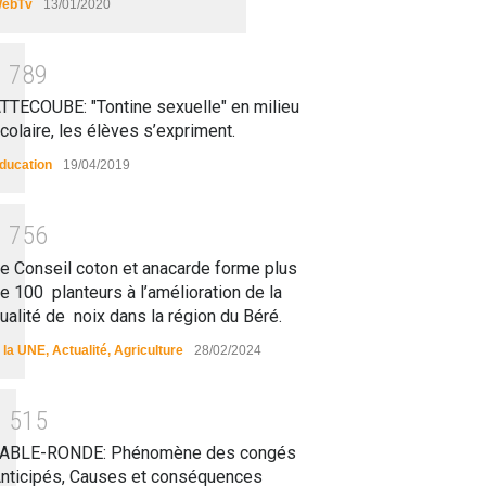
ebTv
13/01/2020
1
7
8
9
TTECOUBE: "Tontine sexuelle" en milieu
colaire, les élèves s’expriment.
ducation
19/04/2019
1
7
5
6
e Conseil coton et anacarde forme plus
e 100 planteurs à l’amélioration de la
ualité de noix dans la région du Béré.
 la UNE
,
Actualité
,
Agriculture
28/02/2024
1
5
1
5
ABLE-RONDE: Phénomène des congés
nticipés, Causes et conséquences