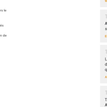
W
rs le
A
tés
s
on de
E
L
d
q
A
T
A