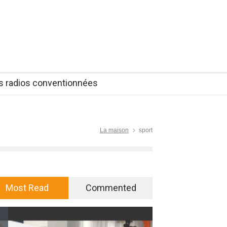
es radios conventionnées
La maison
sport
Most Read
Commented