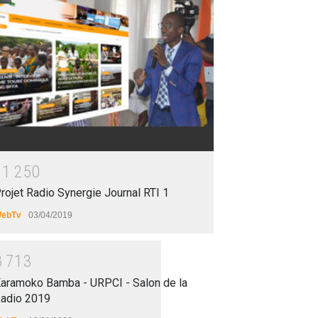
1
1
2
5
0
rojet Radio Synergie Journal RTI 1
ebTv
03/04/2019
8
7
1
3
aramoko Bamba - URPCI - Salon de la
adio 2019