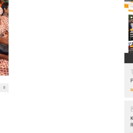
P
0
W
K
R