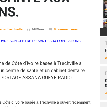
NS.
adio Treichville
618Vues
0 commentaires
P
W
ne de Côte d’ivoire basée à Trechville a
n centre de sante et un cabinet dentaire
 REPORTAGE ASSANA GUEYE RADIO
K
R
W
e Côte d’ivoire basée à Trechville a ouvert récemment