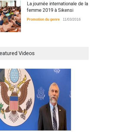
La journée internationale de la
femme 2019 à Sikensi
Promotion du genre
11/03/2016
Radio BOYA FM SAN-PEDRO
eatured Videos
Radio partenaire
26/02/2019
Magazine : le service de
prise en charge des
personnes vivantes avec le
VIH
Santé
25/03/2019