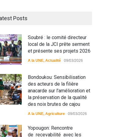
atest Posts
Soubré : le comité directeur
local de la JCI prête serment
et présente ses projets 2026
A la UNE
,
Actualité
09/03/2026
Bondoukou: Sensibilisation
des acteurs de la filière
matiali: La divagation des
RFI Forme ses journalistes et
anacarde sur l'amélioration et
aux : un danger pour les
techniciens radios
la préservation de la qualité
ulations
partenaires.
des noix brutes de cajou
 UNE
,
Environment
09/03/2026
A la UNE
,
Actualité
09/03/2026
A la UNE
,
Agriculture
09/03/2026
Yopougon: Rencontre
de recevabilité avec les