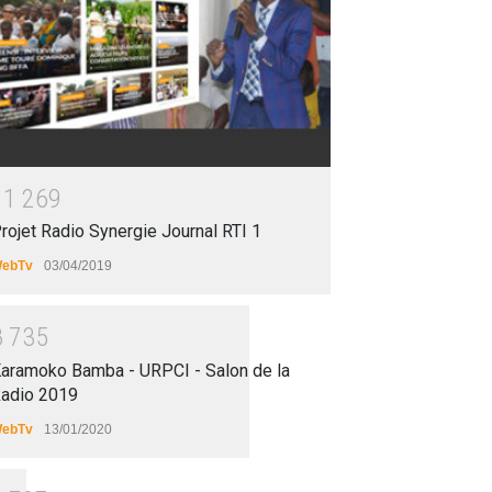
1
1
2
6
9
rojet Radio Synergie Journal RTI 1
ebTv
03/04/2019
8
7
3
5
aramoko Bamba - URPCI - Salon de la
adio 2019
ebTv
13/01/2020