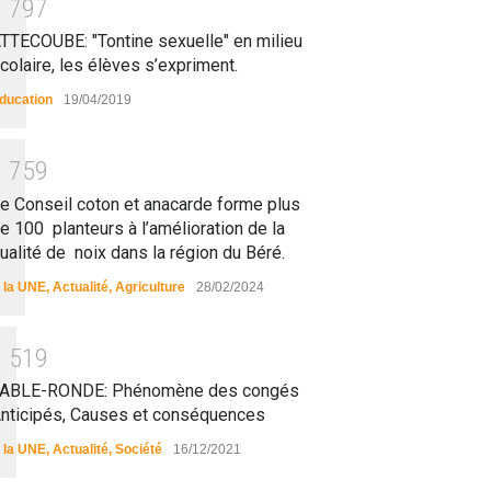
1
7
9
7
TTECOUBE: "Tontine sexuelle" en milieu
colaire, les élèves s’expriment.
ducation
19/04/2019
1
7
5
9
e Conseil coton et anacarde forme plus
e 100 planteurs à l’amélioration de la
ualité de noix dans la région du Béré.
 la UNE
,
Actualité
,
Agriculture
28/02/2024
1
5
1
9
ABLE-RONDE: Phénomène des congés
nticipés, Causes et conséquences
 la UNE
,
Actualité
,
Société
16/12/2021