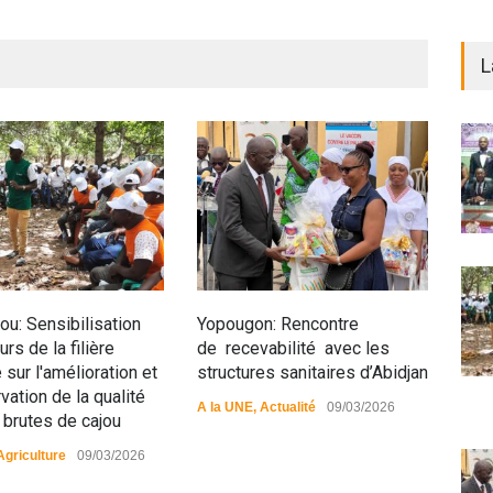
L
u: Sensibilisation
Yopougon: Rencontre
Siné
rs de la filière
de recevabilité avec les
anim
 sur l'amélioration et
structures sanitaires d’Abidjan
pop
vation de la qualité
A la UNE
,
Actualité
09/03/2026
A la
 brutes de cajou
Agriculture
09/03/2026