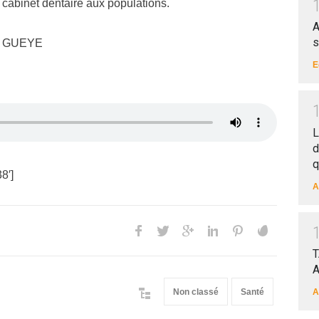
 cabinet dentaire aux populations.
A
s
 GUEYE
E
L
d
q
8′]
A
T
A
Non classé
Santé
A