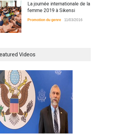
La journée internationale de la
femme 2019 à Sikensi
Promotion du genre
11/03/2016
Radio BOYA FM SAN-PEDRO
eatured Videos
Radio partenaire
26/02/2019
Magazine : le service de
prise en charge des
personnes vivantes avec le
VIH
Santé
25/03/2019