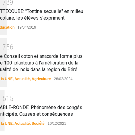
1
7
8
9
TTECOUBE: "Tontine sexuelle" en milieu
colaire, les élèves s’expriment.
ducation
19/04/2019
1
7
5
6
e Conseil coton et anacarde forme plus
e 100 planteurs à l’amélioration de la
ualité de noix dans la région du Béré.
 la UNE
,
Actualité
,
Agriculture
28/02/2024
1
5
1
5
ABLE-RONDE: Phénomène des congés
nticipés, Causes et conséquences
 la UNE
,
Actualité
,
Société
16/12/2021