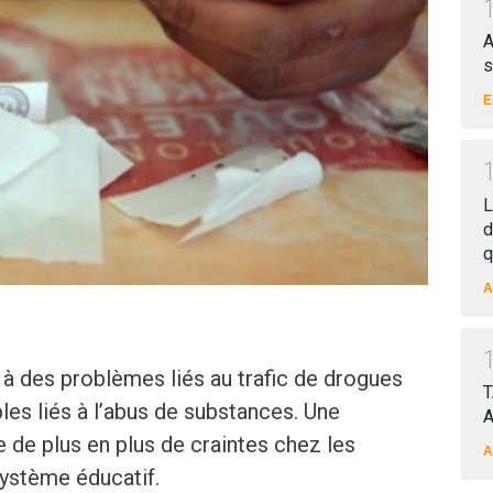
A
s
E
L
d
q
A
à des problèmes liés au trafic de drogues
T
ubles liés à l’abus de substances. Une
A
e de plus en plus de craintes chez les
A
système éducatif.