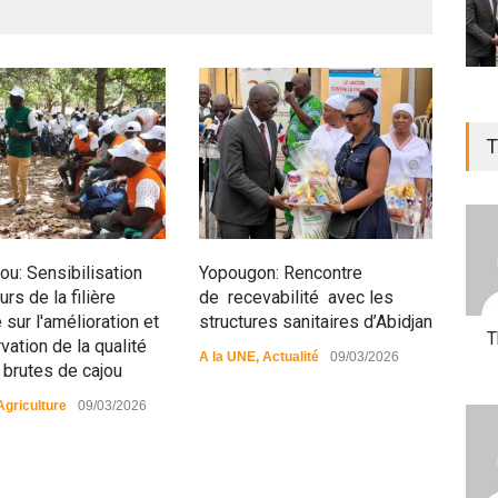
T
u: Sensibilisation
Yopougon: Rencontre
Siné
rs de la filière
de recevabilité avec les
anim
 sur l'amélioration et
structures sanitaires d’Abidjan
pop
T
vation de la qualité
A la UNE
,
Actualité
09/03/2026
A la
 brutes de cajou
Agriculture
09/03/2026