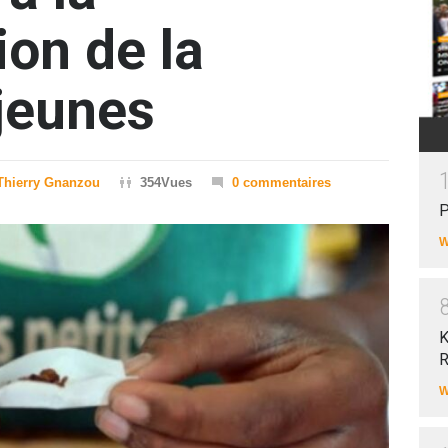
on de la
jeunes
Thierry Gnanzou
354Vues
0 commentaires
P
W
K
R
W