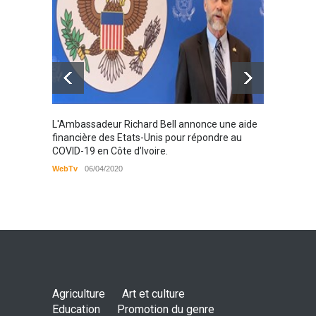
Karamo
L'Ambassadeur Richard Bell annonce une aide
2019
financière des Etats-Unis pour répondre au
COVID-19 en Côte d’Ivoire.
WebTv
WebTv
06/04/2020
Agriculture
Art et culture
Education
Promotion du genre