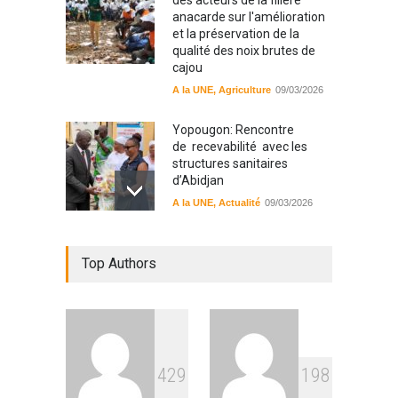
des acteurs de la filière
anacarde sur l'amélioration
et la préservation de la
qualité des noix brutes de
cajou
A la UNE
,
Agriculture
09/03/2026
Yopougon: Rencontre
de recevabilité avec les
structures sanitaires
d’Abidjan
A la UNE
,
Actualité
09/03/2026
Sinématiali: La divagation
Top Authors
des animaux : un danger
pour les populations
A la UNE
,
Environment
09/03/2026
RFI Forme ses journalistes et
4
2
9
1
9
8
techniciens radios
partenaires.