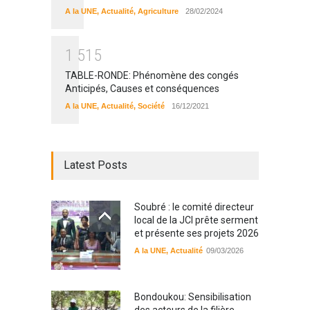
A la UNE
,
Actualité
,
Agriculture
28/02/2024
1
5
1
5
TABLE-RONDE: Phénomène des congés
Anticipés, Causes et conséquences
A la UNE
,
Actualité
,
Société
16/12/2021
Latest Posts
Soubré : le comité directeur
local de la JCI prête serment
et présente ses projets 2026
A la UNE
,
Actualité
09/03/2026
Bondoukou: Sensibilisation