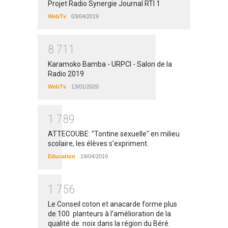
Projet Radio Synergie Journal RTI 1
WebTv
03/04/2019
8
7
1
1
Karamoko Bamba - URPCI - Salon de la
Radio 2019
WebTv
13/01/2020
1
7
8
9
ATTECOUBE: "Tontine sexuelle" en milieu
scolaire, les élèves s’expriment.
Education
19/04/2019
1
7
5
6
Le Conseil coton et anacarde forme plus
de 100 planteurs à l’amélioration de la
qualité de noix dans la région du Béré.