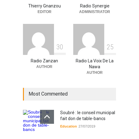
Thierry Gnanzou
Radio Synergie
A la UNE
,
Actualité
09/03/2026
EDITOR
ADMINISTRATOR
3
0
2
5
Radio Zanzan
Radio La Voix De La
Nawa
AUTHOR
AUTHOR
Most Commented
Soubré : le conseil municipal
fait don de table-bancs
Education
27/07/2019