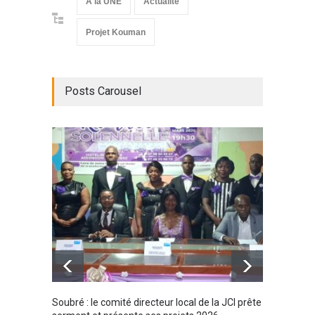
A la UNE
Actualité
Projet Kouman
Posts Carousel
Soubré : le comité directeur local de la JCI prête
Bondou