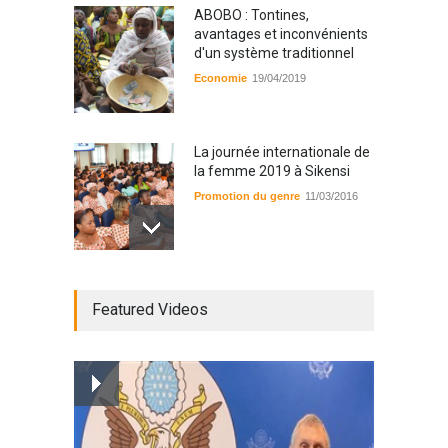
ABOBO : Tontines,
avantages et inconvénients
d'un système traditionnel
Economie
19/04/2019
La journée internationale de
la femme 2019 à Sikensi
Promotion du genre
11/03/2016
Radio BOYA FM SAN-PEDRO
Featured Videos
Radio partenaire
26/02/2019
Magazine : le service de
prise en charge des
personnes vivantes avec le
VIH
Santé
25/03/2019