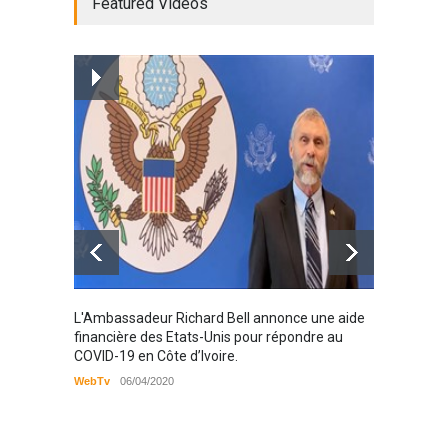
Featured Videos
Radio partenaire
26/02/2019
Magazine : le service de
prise en charge des
personnes vivantes avec le
VIH
Santé
25/03/2019
Karamo
L'Ambassadeur Richard Bell annonce une aide
2019
financière des Etats-Unis pour répondre au
COVID-19 en Côte d’Ivoire.
WebTv
WebTv
06/04/2020