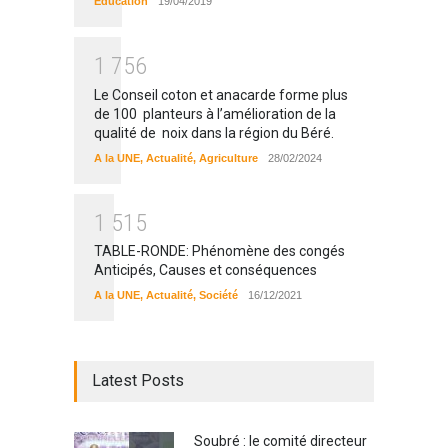
Education
19/04/2019
1
7
5
6
Le Conseil coton et anacarde forme plus
de 100 planteurs à l’amélioration de la
qualité de noix dans la région du Béré.
A la UNE
,
Actualité
,
Agriculture
28/02/2024
1
5
1
5
TABLE-RONDE: Phénomène des congés
Anticipés, Causes et conséquences
A la UNE
,
Actualité
,
Société
16/12/2021
Latest Posts
Soubré : le comité directeur