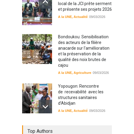
local de la JCI prête serment
et présente ses projets 2026
A la UNE
,
Actualité
09/03/2026
Bondoukou: Sensibilisation
des acteurs de la filière
anacarde sur l'amélioration
et la préservation de la
qualité des noix brutes de
cajou
A la UNE
,
Agriculture
09/03/2026
Yopougon: Rencontre
de recevabilité avec les
structures sanitaires
d’Abidjan
A la UNE
,
Actualité
09/03/2026
Sinématiali: La divagation
Top Authors
des animaux : un danger