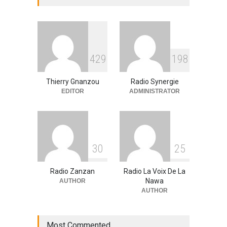
pour les populations
A la UNE
,
Environment
09/03/2026
RFI Forme ses journalistes et
4
2
9
1
9
8
techniciens radios
partenaires.
Thierry Gnanzou
Radio Synergie
A la UNE
,
Actualité
09/03/2026
EDITOR
ADMINISTRATOR
3
0
2
5
Radio Zanzan
Radio La Voix De La
Nawa
AUTHOR
AUTHOR
Most Commented