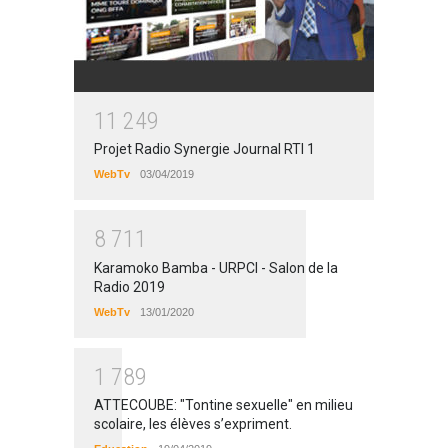
1
1
2
4
9
Projet Radio Synergie Journal RTI 1
WebTv
03/04/2019
8
7
1
1
Karamoko Bamba - URPCI - Salon de la
Radio 2019
WebTv
13/01/2020
1
7
8
9
ATTECOUBE: "Tontine sexuelle" en milieu
scolaire, les élèves s’expriment.