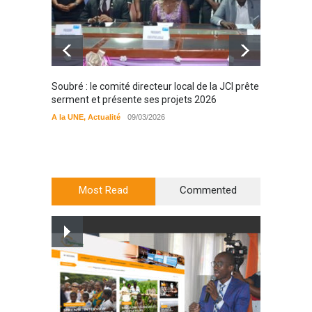
Soubré : le comité directeur local de la JCI prête
Bondou
serment et présente ses projets 2026
filière
préserv
A la UNE
,
Actualité
09/03/2026
cajou
A la UN
Most Read
Commented