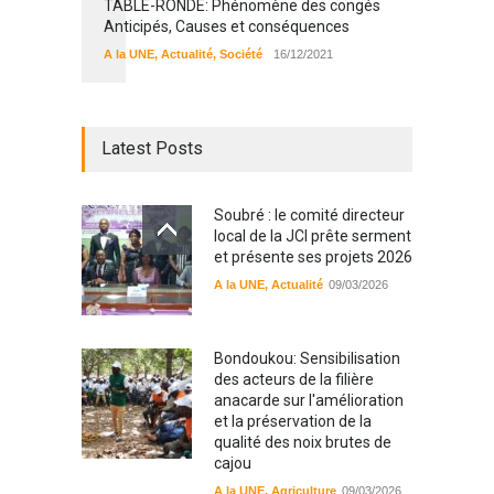
TABLE-RONDE: Phénomène des congés
Anticipés, Causes et conséquences
A la UNE
,
Actualité
,
Société
16/12/2021
Latest Posts
Soubré : le comité directeur
local de la JCI prête serment
et présente ses projets 2026
A la UNE
,
Actualité
09/03/2026
Bondoukou: Sensibilisation
des acteurs de la filière
anacarde sur l'amélioration
et la préservation de la
qualité des noix brutes de
cajou
A la UNE
,
Agriculture
09/03/2026