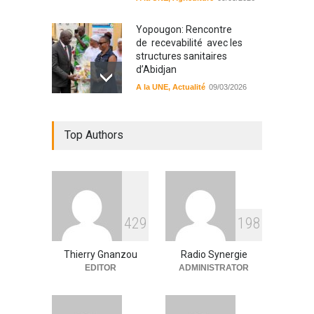
Yopougon: Rencontre
de recevabilité avec les
structures sanitaires
d’Abidjan
A la UNE
,
Actualité
09/03/2026
Sinématiali: La divagation
Top Authors
des animaux : un danger
pour les populations
A la UNE
,
Environment
09/03/2026
RFI Forme ses journalistes et
4
2
9
1
9
8
techniciens radios
partenaires.
Thierry Gnanzou
Radio Synergie
A la UNE
,
Actualité
09/03/2026
EDITOR
ADMINISTRATOR