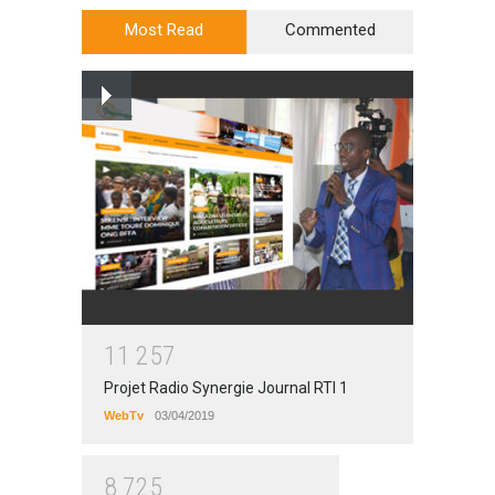
Most Read
Commented
1
1
2
5
7
Projet Radio Synergie Journal RTI 1
WebTv
03/04/2019
8
7
2
5