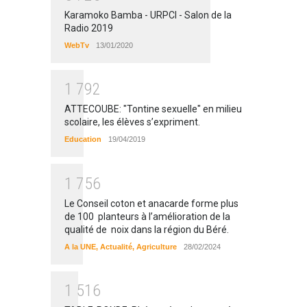
Karamoko Bamba - URPCI - Salon de la
Radio 2019
WebTv
13/01/2020
1
7
9
2
ATTECOUBE: "Tontine sexuelle" en milieu
scolaire, les élèves s’expriment.
Education
19/04/2019
1
7
5
6
Le Conseil coton et anacarde forme plus
de 100 planteurs à l’amélioration de la
qualité de noix dans la région du Béré.
A la UNE
,
Actualité
,
Agriculture
28/02/2024
1
5
1
6