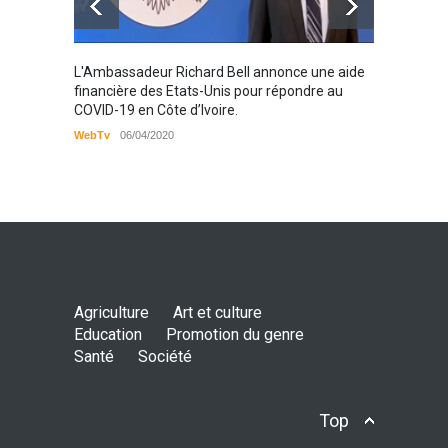
Karamo
L'Ambassadeur Richard Bell annonce une aide
2019
financière des Etats-Unis pour répondre au
COVID-19 en Côte d’Ivoire.
WebTv
WebTv
06/04/2020
Agriculture
Art et culture
Education
Promotion du genre
Santé
Société
Top