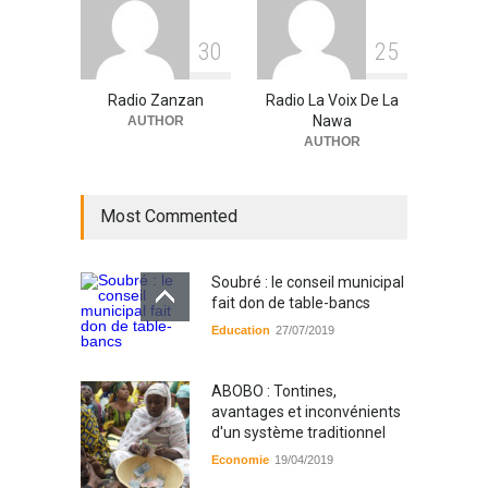
3
0
2
5
Radio Zanzan
Radio La Voix De La
Nawa
AUTHOR
AUTHOR
Most Commented
Soubré : le conseil municipal
fait don de table-bancs
Education
27/07/2019
ABOBO : Tontines,
avantages et inconvénients
d'un système traditionnel
Economie
19/04/2019