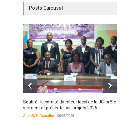
Posts Carousel
Soubré : le comité directeur local de la JCI prête
Bondou
serment et présente ses projets 2026
filière
préserv
A la UNE
,
Actualité
09/03/2026
cajou
A la UN