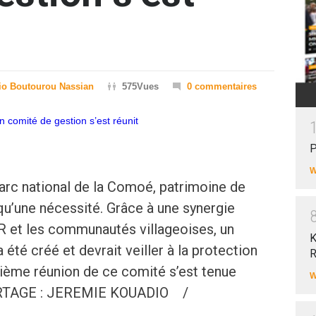
io Boutourou Nassian
575Vues
0 commentaires
P
W
arc national de la Comoé, patrimoine de
u’une nécessité. Grâce à une synergie
PR et les communautés villageoises, un
K
été créé et devrait veiller à la protection
R
xième réunion de ce comité s’est tenue
W
RTAGE : JEREMIE KOUADIO /