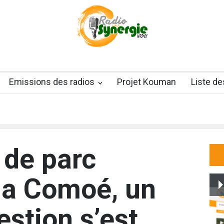
Emissions des radios
Projet Kouman
Liste d
 de parc
 la Comoé, un
estion s’est