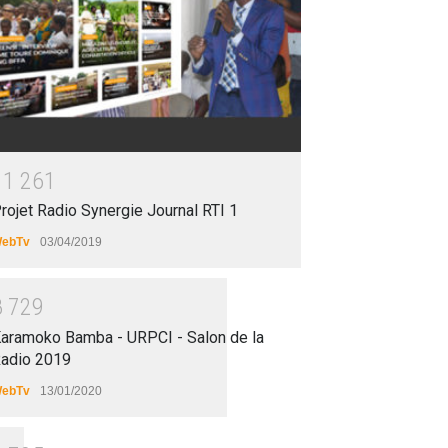
1
1
2
6
1
rojet Radio Synergie Journal RTI 1
ebTv
03/04/2019
8
7
2
9
aramoko Bamba - URPCI - Salon de la
adio 2019
ebTv
13/01/2020