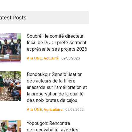
atest Posts
Soubré : le comité directeur
local de la JCI prête serment
et présente ses projets 2026
A la UNE
,
Actualité
09/03/2026
Bondoukou: Sensibilisation
des acteurs de la filière
anacarde sur l'amélioration et
la préservation de la qualité
des noix brutes de cajou
A la UNE
,
Agriculture
09/03/2026
matiali: La divagation des
RFI Forme ses journalistes et
aux : un danger pour les
techniciens radios
Yopougon: Rencontre
ulations
partenaires.
de recevabilité avec les