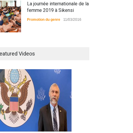
La journée internationale de la
femme 2019 à Sikensi
Promotion du genre
11/03/2016
Radio BOYA FM SAN-PEDRO
eatured Videos
Radio partenaire
26/02/2019
Magazine : le service de
prise en charge des
personnes vivantes avec le
VIH
Santé
25/03/2019