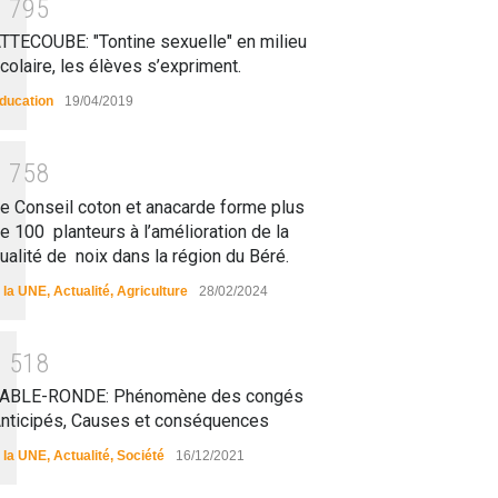
1
7
9
5
TTECOUBE: "Tontine sexuelle" en milieu
colaire, les élèves s’expriment.
ducation
19/04/2019
1
7
5
8
e Conseil coton et anacarde forme plus
e 100 planteurs à l’amélioration de la
ualité de noix dans la région du Béré.
 la UNE
,
Actualité
,
Agriculture
28/02/2024
1
5
1
8
ABLE-RONDE: Phénomène des congés
nticipés, Causes et conséquences
 la UNE
,
Actualité
,
Société
16/12/2021