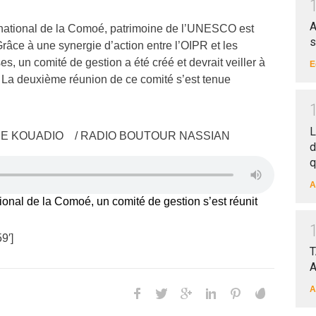
A
national de la Comoé, patrimoine de l’UNESCO est
s
râce à une synergie d’action entre l’OIPR et les
, un comité de gestion a été créé et devrait veiller à
E
. La deuxième réunion de ce comité s’est tenue
L
IE KOUADIO / RADIO BOUTOUR NASSIAN
d
q
A
onal de la Comoé, un comité de gestion s’est réunit
9′]
T
A
A