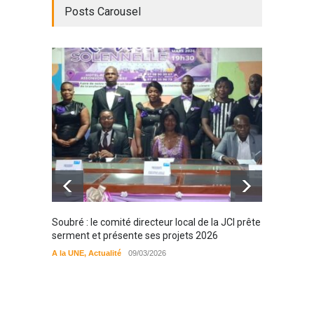
Posts Carousel
Soubré : le comité directeur local de la JCI prête
Bondou
serment et présente ses projets 2026
filière
préserv
A la UNE
,
Actualité
09/03/2026
cajou
A la UN