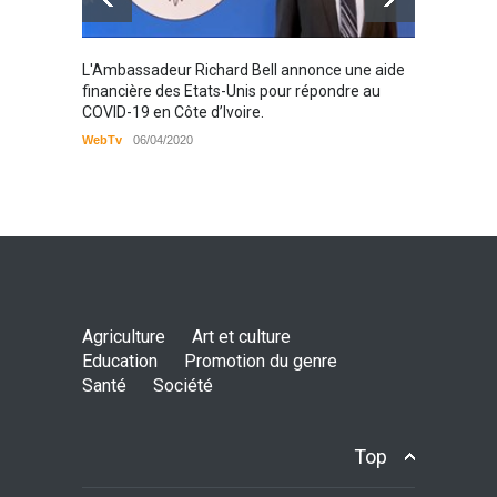
Karamo
L'Ambassadeur Richard Bell annonce une aide
2019
financière des Etats-Unis pour répondre au
COVID-19 en Côte d’Ivoire.
WebTv
WebTv
06/04/2020
Agriculture
Art et culture
Education
Promotion du genre
Santé
Société
Top