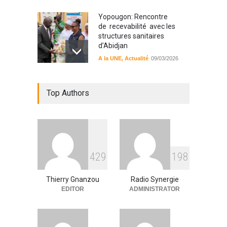
Yopougon: Rencontre
de recevabilité avec les
structures sanitaires
d’Abidjan
A la UNE
,
Actualité
09/03/2026
Sinématiali: La divagation
Top Authors
des animaux : un danger
pour les populations
A la UNE
,
Environment
09/03/2026
RFI Forme ses journalistes et
4
2
9
1
9
8
techniciens radios
partenaires.
Thierry Gnanzou
Radio Synergie
A la UNE
,
Actualité
09/03/2026
EDITOR
ADMINISTRATOR