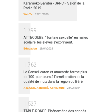
Karamoko Bamba - URPCI - Salon de la
Radio 2019
WebTv
13/01/2020
1
7
9
9
ATTECOUBE: "Tontine sexuelle" en milieu
scolaire, les élèves s’expriment.
Education
19/04/2019
1
7
6
2
Le Conseil coton et anacarde forme plus
de 100 planteurs à l’amélioration de la
qualité de noix dans la région du Béré.
A la UNE
,
Actualité
,
Agriculture
28/02/2024
1
5
2
7
TABLE-RONDE: Phénomène des congés