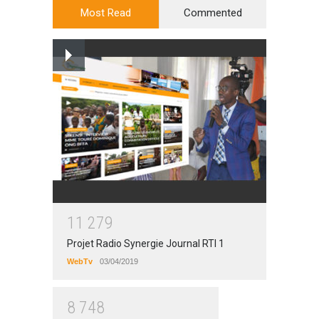
Most Read
Commented
1
1
2
7
9
Projet Radio Synergie Journal RTI 1
WebTv
03/04/2019
8
7
4
8