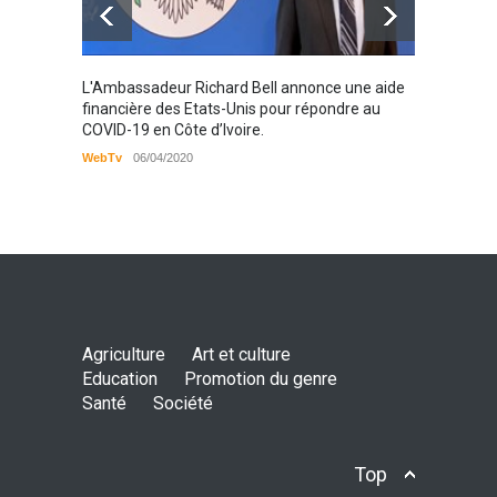
Karamo
L'Ambassadeur Richard Bell annonce une aide
2019
financière des Etats-Unis pour répondre au
COVID-19 en Côte d’Ivoire.
WebTv
WebTv
06/04/2020
Agriculture
Art et culture
Education
Promotion du genre
Santé
Société
Top