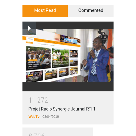
Most Read
Commented
1
1
2
7
2
Projet Radio Synergie Journal RTI 1
WebTv
03/04/2019