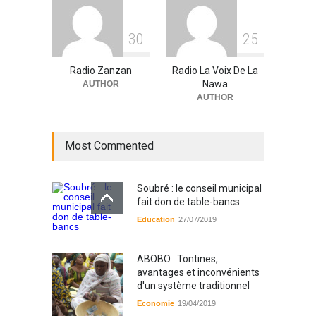
3
0
2
5
Radio Zanzan
Radio La Voix De La
Nawa
AUTHOR
AUTHOR
Most Commented
Soubré : le conseil municipal
fait don de table-bancs
Education
27/07/2019
ABOBO : Tontines,
avantages et inconvénients
d'un système traditionnel
Economie
19/04/2019