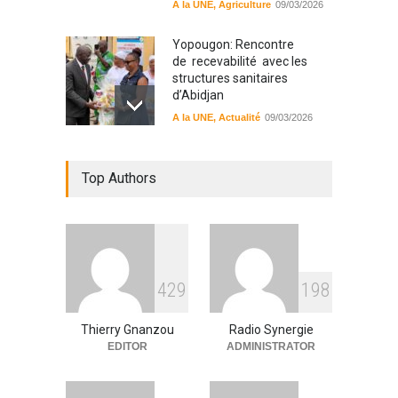
A la UNE
,
Agriculture
09/03/2026
Yopougon: Rencontre
de recevabilité avec les
structures sanitaires
d’Abidjan
A la UNE
,
Actualité
09/03/2026
Sinématiali: La divagation
Top Authors
des animaux : un danger
pour les populations
A la UNE
,
Environment
09/03/2026
RFI Forme ses journalistes et
4
2
9
1
9
8
techniciens radios
partenaires.
Thierry Gnanzou
Radio Synergie
A la UNE
,
Actualité
09/03/2026
EDITOR
ADMINISTRATOR