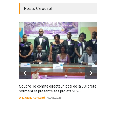
Posts Carousel
Soubré : le comité directeur local de la JCI prête
Bondou
serment et présente ses projets 2026
filière
préserv
A la UNE
,
Actualité
09/03/2026
cajou
A la UN