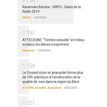
8
7
3
6
Karamoko Bamba - URPCI - Salon de la
Radio 2019
WebTv
13/01/2020
1
7
9
7
ATTECOUBE: "Tontine sexuelle" en milieu
scolaire, les élèves s’expriment.
Education
19/04/2019
1
7
5
9
Le Conseil coton et anacarde forme plus
de 100 planteurs à l’amélioration de la
qualité de noix dans la région du Béré.
A la UNE
,
Actualité
,
Agriculture
28/02/2024
1
5
2
1