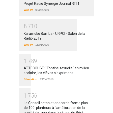
Projet Radio Synergie Journal RTI 1
WebTv
03/04/2019
8
7
1
0
Karamoko Bamba - URPCI - Salon de la
Radio 2019
WebTv
13/01/2020
1
7
8
9
ATTECOUBE: "Tontine sexuelle" en milieu
scolaire, les élèves s’expriment.
Education
19/04/2019
1
7
5
6
Le Conseil coton et anacarde forme plus
de 100 planteurs à l’amélioration de la
qualité de noix dans la région du Béré.