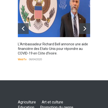
Santé
25/03/2019
Karamo
L'Ambassadeur Richard Bell annonce une aide
2019
financière des Etats-Unis pour répondre au
COVID-19 en Côte d’Ivoire.
WebTv
WebTv
06/04/2020
Agriculture
Art et culture
Education
Promotion du genre