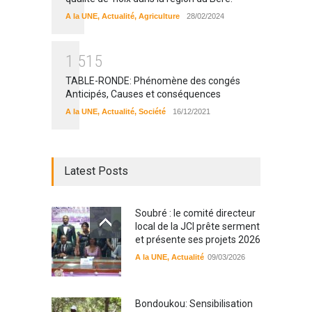
A la UNE
,
Actualité
,
Agriculture
28/02/2024
1
5
1
5
TABLE-RONDE: Phénomène des congés
Anticipés, Causes et conséquences
A la UNE
,
Actualité
,
Société
16/12/2021
Latest Posts
Soubré : le comité directeur
local de la JCI prête serment
et présente ses projets 2026
A la UNE
,
Actualité
09/03/2026
Bondoukou: Sensibilisation