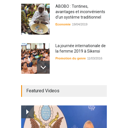
ABOBO : Tontines,
avantages et inconvénients
d'un système traditionnel
Economie
19/04/2019
La journée internationale de
la femme 2019 à Sikensi
Promotion du genre
11/03/2016
Radio BOYA FM SAN-PEDRO
Featured Videos
Radio partenaire
26/02/2019
Magazine : le service de
prise en charge des
personnes vivantes avec le
VIH