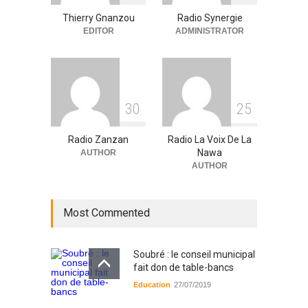
partenaires.
Thierry Gnanzou
Radio Synergie
A la UNE
,
Actualité
09/03/2026
EDITOR
ADMINISTRATOR
3
0
2
5
Radio Zanzan
Radio La Voix De La
Nawa
AUTHOR
AUTHOR
Most Commented
Soubré : le conseil municipal
fait don de table-bancs
Education
27/07/2019