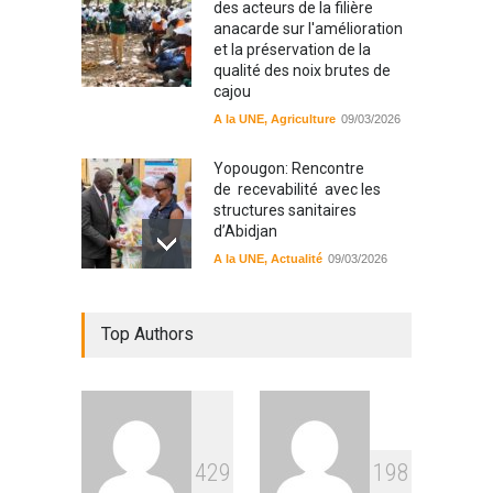
des acteurs de la filière
anacarde sur l'amélioration
et la préservation de la
qualité des noix brutes de
cajou
A la UNE
,
Agriculture
09/03/2026
Yopougon: Rencontre
de recevabilité avec les
structures sanitaires
d’Abidjan
A la UNE
,
Actualité
09/03/2026
Sinématiali: La divagation
Top Authors
des animaux : un danger
pour les populations
A la UNE
,
Environment
09/03/2026
RFI Forme ses journalistes et
4
2
9
1
9
8
techniciens radios