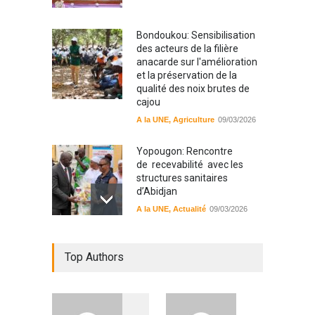
Bondoukou: Sensibilisation
des acteurs de la filière
anacarde sur l'amélioration
et la préservation de la
qualité des noix brutes de
cajou
A la UNE
,
Agriculture
09/03/2026
Yopougon: Rencontre
de recevabilité avec les
structures sanitaires
d’Abidjan
A la UNE
,
Actualité
09/03/2026
Sinématiali: La divagation
Top Authors
des animaux : un danger
pour les populations
A la UNE
,
Environment
09/03/2026