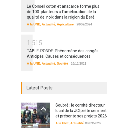
Le Conseil coton et anacarde forme plus
de 100 planteurs à l’amélioration de la
qualité de noix dans la région du Béré.
A la UNE
,
Actualité
,
Agriculture
28/02/2024
1
5
1
5
TABLE-RONDE: Phénomène des congés
Anticipés, Causes et conséquences
A la UNE
,
Actualité
,
Société
16/12/2021
Latest Posts
Soubré : le comité directeur
local de la JCI prête serment
et présente ses projets 2026
A la UNE
,
Actualité
09/03/2026