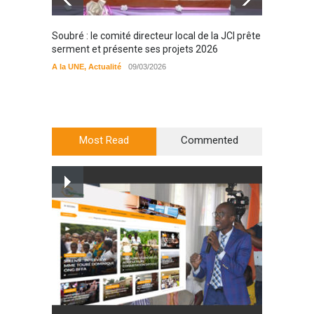
Soubré : le comité directeur local de la JCI prête
Bondou
serment et présente ses projets 2026
filière
préserv
A la UNE
,
Actualité
09/03/2026
cajou
A la UN
Most Read
Commented