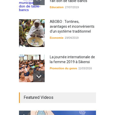
fait don de table-bancs
Education
27/07/2019
ABOBO : Tontines,
avantages et inconvénients
d'un système traditionnel
Economie
19/04/2019
La journée internationale de
la femme 2019 à Sikensi
Promotion du genre
11/03/2016
Radio BOYA FM SAN-PEDRO
Featured Videos
Radio partenaire
26/02/2019
Magazine : le service de