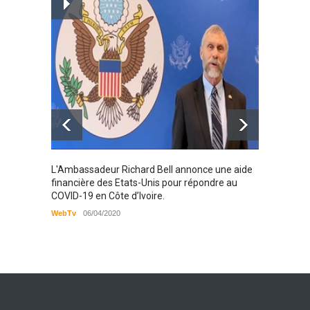
prise en charge des
personnes vivantes avec le
VIH
Santé
25/03/2019
Karamo
L'Ambassadeur Richard Bell annonce une aide
2019
financière des Etats-Unis pour répondre au
COVID-19 en Côte d’Ivoire.
WebTv
WebTv
06/04/2020