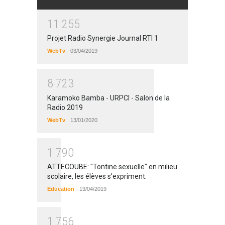
1
1
2
5
5
Projet Radio Synergie Journal RTI 1
WebTv
03/04/2019
8
7
2
3
Karamoko Bamba - URPCI - Salon de la
Radio 2019
WebTv
13/01/2020
1
7
9
0
ATTECOUBE: "Tontine sexuelle" en milieu
scolaire, les élèves s’expriment.
Education
19/04/2019
1
7
5
6