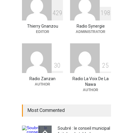
RFI Forme ses journalistes et
4
2
9
1
9
8
techniciens radios
partenaires.
Thierry Gnanzou
Radio Synergie
A la UNE
,
Actualité
09/03/2026
EDITOR
ADMINISTRATOR
3
0
2
5
Radio Zanzan
Radio La Voix De La
Nawa
AUTHOR
AUTHOR
Most Commented
Soubré : le conseil municipal