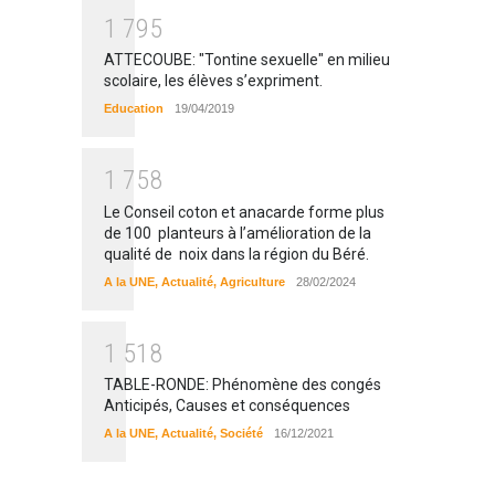
1
7
9
5
ATTECOUBE: "Tontine sexuelle" en milieu
scolaire, les élèves s’expriment.
Education
19/04/2019
1
7
5
8
Le Conseil coton et anacarde forme plus
de 100 planteurs à l’amélioration de la
qualité de noix dans la région du Béré.
A la UNE
,
Actualité
,
Agriculture
28/02/2024
1
5
1
8
TABLE-RONDE: Phénomène des congés
Anticipés, Causes et conséquences
A la UNE
,
Actualité
,
Société
16/12/2021