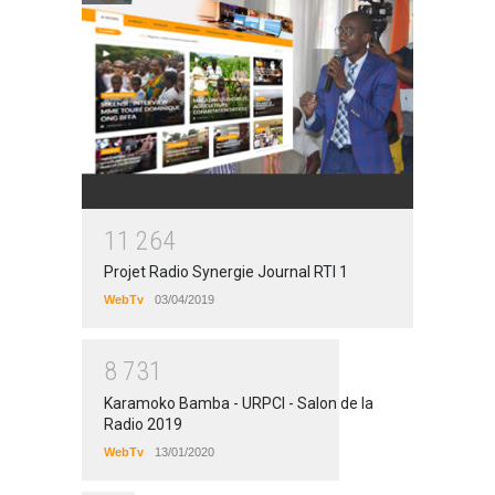
1
1
2
6
4
Projet Radio Synergie Journal RTI 1
WebTv
03/04/2019
8
7
3
1
Karamoko Bamba - URPCI - Salon de la
Radio 2019
WebTv
13/01/2020