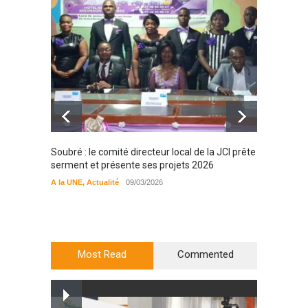
Soubré : le comité directeur local de la JCI prête
Bondou
serment et présente ses projets 2026
filière
préserv
A la UNE
,
Actualité
09/03/2026
cajou
A la UN
Most Read
Commented