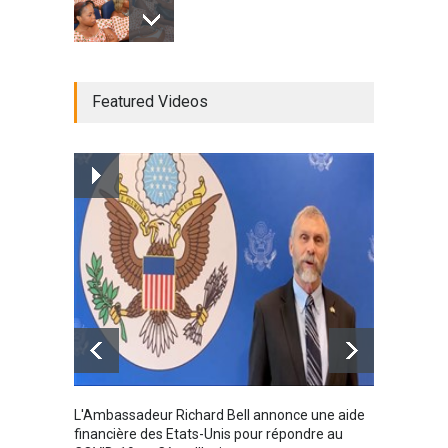
Radio BOYA FM SAN-PEDRO
Featured Videos
Radio partenaire
26/02/2019
Magazine : le service de
prise en charge des
personnes vivantes avec le
VIH
Santé
25/03/2019
Karamo
L'Ambassadeur Richard Bell annonce une aide
2019
financière des Etats-Unis pour répondre au