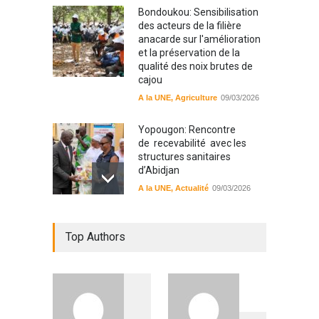
Bondoukou: Sensibilisation
des acteurs de la filière
anacarde sur l'amélioration
et la préservation de la
qualité des noix brutes de
cajou
A la UNE
,
Agriculture
09/03/2026
Yopougon: Rencontre
de recevabilité avec les
structures sanitaires
d’Abidjan
A la UNE
,
Actualité
09/03/2026
Sinématiali: La divagation
Top Authors
des animaux : un danger
pour les populations
A la UNE
,
Environment
09/03/2026
RFI Forme ses journalistes et