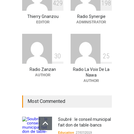
4
2
9
1
9
8
techniciens radios
partenaires.
Thierry Gnanzou
Radio Synergie
A la UNE
,
Actualité
09/03/2026
EDITOR
ADMINISTRATOR
3
0
2
5
Radio Zanzan
Radio La Voix De La
Nawa
AUTHOR
AUTHOR
Most Commented
Soubré : le conseil municipal
fait don de table-bancs
Education
27/07/2019