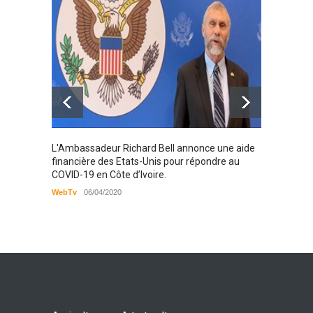
VIH
Santé
25/03/2019
Karamo
L'Ambassadeur Richard Bell annonce une aide
2019
financière des Etats-Unis pour répondre au
COVID-19 en Côte d’Ivoire.
WebTv
WebTv
06/04/2020