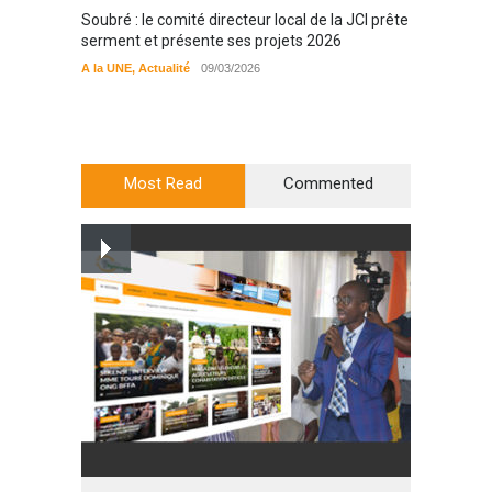
Soubré : le comité directeur local de la JCI prête
Bondou
serment et présente ses projets 2026
filière
préserv
A la UNE
,
Actualité
09/03/2026
cajou
A la UN
Most Read
Commented