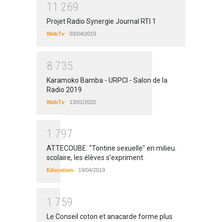
1
1
2
6
9
Projet Radio Synergie Journal RTI 1
WebTv
03/04/2019
8
7
3
5
Karamoko Bamba - URPCI - Salon de la
Radio 2019
WebTv
13/01/2020
1
7
9
7
ATTECOUBE: "Tontine sexuelle" en milieu
scolaire, les élèves s’expriment.
Education
19/04/2019
1
7
5
9
Le Conseil coton et anacarde forme plus