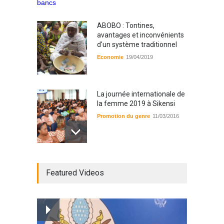
ABOBO : Tontines,
avantages et inconvénients
d'un système traditionnel
Economie
19/04/2019
La journée internationale de
la femme 2019 à Sikensi
Promotion du genre
11/03/2016
Radio BOYA FM SAN-PEDRO
Featured Videos
Radio partenaire
26/02/2019
Magazine : le service de
prise en charge des
personnes vivantes avec le