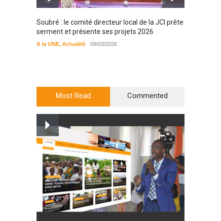
Soubré : le comité directeur local de la JCI prête
Bondou
serment et présente ses projets 2026
filière
préserv
A la UNE
,
Actualité
09/03/2026
cajou
A la UN
Most Read
Commented