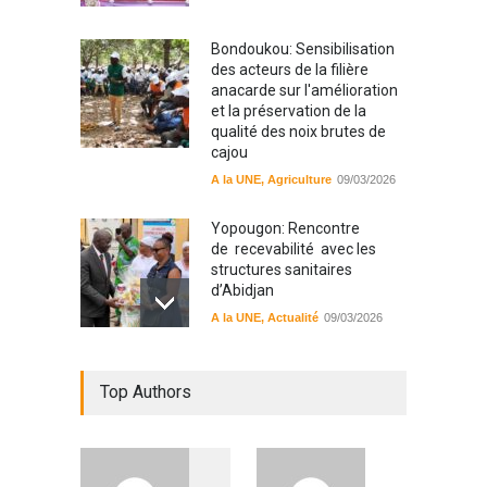
Bondoukou: Sensibilisation
des acteurs de la filière
anacarde sur l'amélioration
et la préservation de la
qualité des noix brutes de
cajou
A la UNE
,
Agriculture
09/03/2026
Yopougon: Rencontre
de recevabilité avec les
structures sanitaires
d’Abidjan
A la UNE
,
Actualité
09/03/2026
Sinématiali: La divagation
Top Authors
des animaux : un danger
pour les populations
A la UNE
,
Environment
09/03/2026