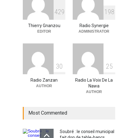
RFI Forme ses journalistes et
4
2
9
1
9
8
techniciens radios
partenaires.
Thierry Gnanzou
Radio Synergie
A la UNE
,
Actualité
09/03/2026
EDITOR
ADMINISTRATOR
3
0
2
5
Radio Zanzan
Radio La Voix De La
Nawa
AUTHOR
AUTHOR
Most Commented
Soubré : le conseil municipal
fait don de table-bancs