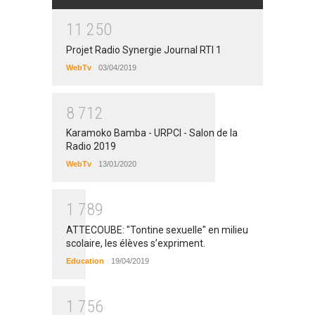
1
1
2
5
0
Projet Radio Synergie Journal RTI 1
WebTv
03/04/2019
8
7
1
2
Karamoko Bamba - URPCI - Salon de la
Radio 2019
WebTv
13/01/2020
1
7
8
9
ATTECOUBE: "Tontine sexuelle" en milieu
scolaire, les élèves s’expriment.
Education
19/04/2019
1
7
5
6