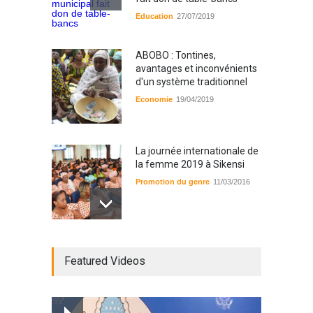
Education
27/07/2019
ABOBO : Tontines,
avantages et inconvénients
d'un système traditionnel
Economie
19/04/2019
La journée internationale de
la femme 2019 à Sikensi
Promotion du genre
11/03/2016
Radio BOYA FM SAN-PEDRO
Featured Videos
Radio partenaire
26/02/2019
Magazine : le service de
prise en charge des