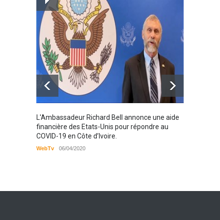
personnes vivantes avec le
VIH
Santé
25/03/2019
Karamo
L'Ambassadeur Richard Bell annonce une aide
2019
financière des Etats-Unis pour répondre au
COVID-19 en Côte d’Ivoire.
WebTv
WebTv
06/04/2020