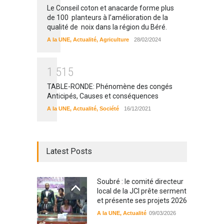
Le Conseil coton et anacarde forme plus
de 100 planteurs à l’amélioration de la
qualité de noix dans la région du Béré.
A la UNE
,
Actualité
,
Agriculture
28/02/2024
1
5
1
5
TABLE-RONDE: Phénomène des congés
Anticipés, Causes et conséquences
A la UNE
,
Actualité
,
Société
16/12/2021
Latest Posts
Soubré : le comité directeur
local de la JCI prête serment
et présente ses projets 2026
A la UNE
,
Actualité
09/03/2026