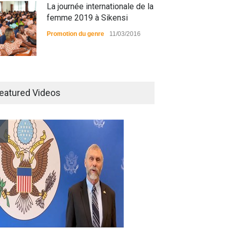
La journée internationale de la
femme 2019 à Sikensi
Promotion du genre
11/03/2016
Radio BOYA FM SAN-PEDRO
eatured Videos
Radio partenaire
26/02/2019
Magazine : le service de
prise en charge des
personnes vivantes avec le
VIH
Santé
25/03/2019