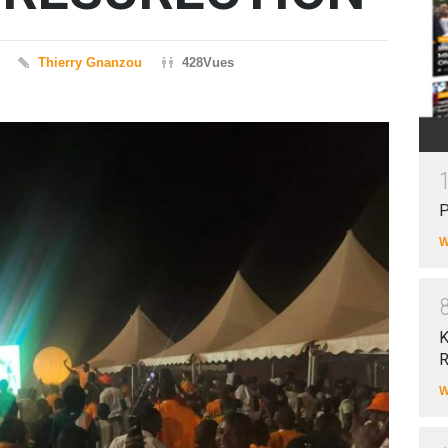
Thierry Gnanzou
428Vues
P
W
K
R
W