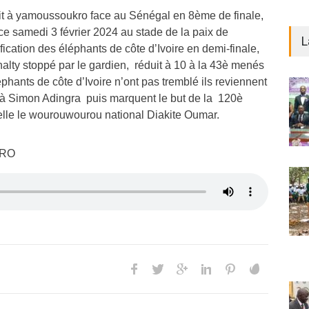
it à yamoussoukro face au Sénégal en 8ème de finale,
 ce samedi 3 février 2024 au stade de la paix de
L
fication des éléphants de côte d’Ivoire en demi-finale,
alty stoppé par le gardien, réduit à 10 à la 43è menés
éphants de côte d’Ivoire n’ont pas tremblé ils reviennent
 à Simon Adingra puis marquent le but de la 120è
elle le wourouwourou national Diakite Oumar.
ORO