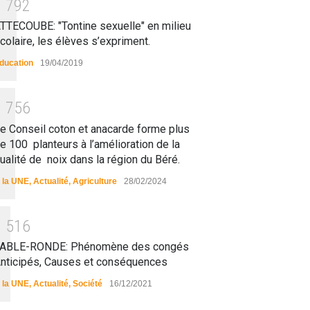
1
7
9
2
TTECOUBE: "Tontine sexuelle" en milieu
colaire, les élèves s’expriment.
ducation
19/04/2019
1
7
5
6
e Conseil coton et anacarde forme plus
e 100 planteurs à l’amélioration de la
ualité de noix dans la région du Béré.
 la UNE
,
Actualité
,
Agriculture
28/02/2024
1
5
1
6
ABLE-RONDE: Phénomène des congés
nticipés, Causes et conséquences
 la UNE
,
Actualité
,
Société
16/12/2021