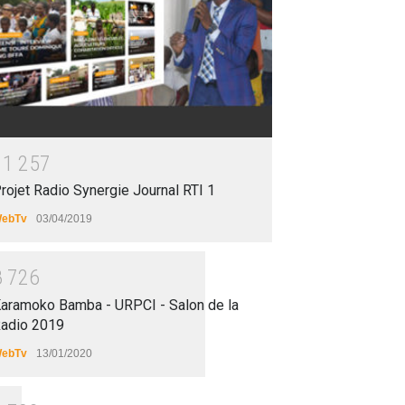
1
1
2
5
7
rojet Radio Synergie Journal RTI 1
ebTv
03/04/2019
8
7
2
6
aramoko Bamba - URPCI - Salon de la
adio 2019
ebTv
13/01/2020