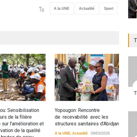
A la UNE
Actualité
Sport
T
T
u: Sensibilisation
Yopougon: Rencontre
Siné
rs de la filière
de recevabilité avec les
anim
 sur l'amélioration et
structures sanitaires d’Abidjan
pop
vation de la qualité
A la UNE
,
Actualité
09/03/2026
A la