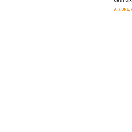
des noix
A la UNE
,