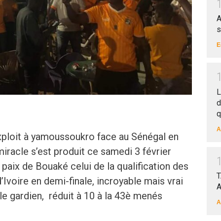
A
s
E
L
d
q
A
exploit à yamoussoukro face au Sénégal en
miracle s’est produit ce samedi 3 février
 paix de Bouaké celui de la qualification des
T
’Ivoire en demi-finale, incroyable mais vrai
A
le gardien, réduit à 10 à la 43è menés
A