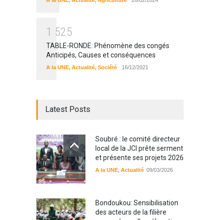
1
5
2
5
TABLE-RONDE: Phénomène des congés
Anticipés, Causes et conséquences
A la UNE
,
Actualité
,
Société
16/12/2021
Latest Posts
Soubré : le comité directeur
local de la JCI prête serment
et présente ses projets 2026
A la UNE
,
Actualité
09/03/2026
Bondoukou: Sensibilisation
des acteurs de la filière