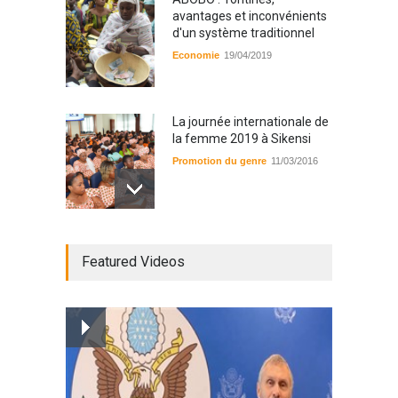
avantages et inconvénients
d'un système traditionnel
Economie
19/04/2019
La journée internationale de
la femme 2019 à Sikensi
Promotion du genre
11/03/2016
Radio BOYA FM SAN-PEDRO
Featured Videos
Radio partenaire
26/02/2019
Magazine : le service de
prise en charge des
personnes vivantes avec le
VIH
Santé
25/03/2019