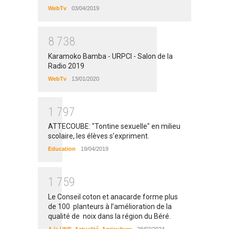
WebTv
03/04/2019
8
7
3
8
Karamoko Bamba - URPCI - Salon de la
Radio 2019
WebTv
13/01/2020
1
7
9
7
ATTECOUBE: "Tontine sexuelle" en milieu
scolaire, les élèves s’expriment.
Education
19/04/2019
1
7
5
9
Le Conseil coton et anacarde forme plus
de 100 planteurs à l’amélioration de la
qualité de noix dans la région du Béré.
A la UNE
,
Actualité
,
Agriculture
28/02/2024