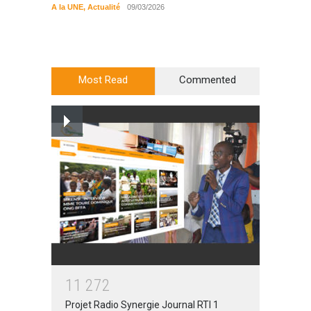
préserv
A la UNE
,
Actualité
09/03/2026
cajou
A la UN
Most Read
Commented
1
1
2
7
2
Projet Radio Synergie Journal RTI 1