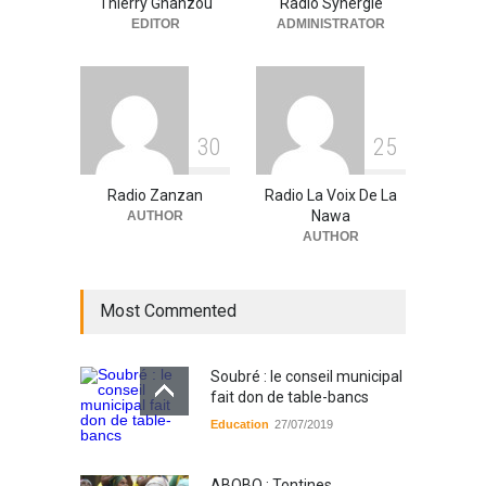
Thierry Gnanzou
Radio Synergie
A la UNE
,
Actualité
09/03/2026
EDITOR
ADMINISTRATOR
3
0
2
5
Radio Zanzan
Radio La Voix De La
Nawa
AUTHOR
AUTHOR
Most Commented
Soubré : le conseil municipal
fait don de table-bancs
Education
27/07/2019
ABOBO : Tontines,