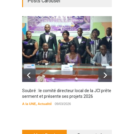
Posts Carousel
Soubré : le comité directeur local de la JCI prête
Bondou
serment et présente ses projets 2026
filière
préserv
A la UNE
,
Actualité
09/03/2026
cajou
A la UN