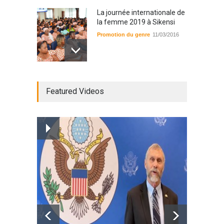
La journée internationale de
la femme 2019 à Sikensi
Promotion du genre
11/03/2016
Radio BOYA FM SAN-PEDRO
Featured Videos
Radio partenaire
26/02/2019
Magazine : le service de
prise en charge des
personnes vivantes avec le
VIH
Santé
25/03/2019