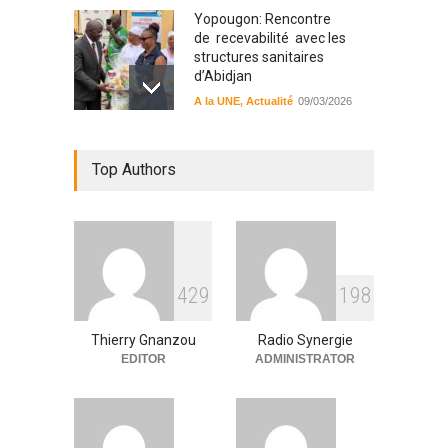
Yopougon: Rencontre
de recevabilité avec les
structures sanitaires
d’Abidjan
A la UNE
,
Actualité
09/03/2026
Sinématiali: La divagation
Top Authors
des animaux : un danger
pour les populations
A la UNE
,
Environment
09/03/2026
RFI Forme ses journalistes et
4
2
9
1
9
8
techniciens radios
partenaires.
Thierry Gnanzou
Radio Synergie
A la UNE
,
Actualité
09/03/2026
EDITOR
ADMINISTRATOR