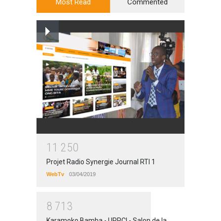
Most Read
Commented
1
1
2
5
0
Projet Radio Synergie Journal RTI 1
WebTv
03/04/2019
8
7
1
3
Karamoko Bamba - URPCI - Salon de la