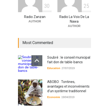
3
0
2
5
Radio Zanzan
Radio La Voix De La
Nawa
AUTHOR
AUTHOR
Most Commented
Soubré : le conseil municipal
fait don de table-bancs
Education
27/07/2019
ABOBO : Tontines,
avantages et inconvénients
d'un système traditionnel
Economie
19/04/2019