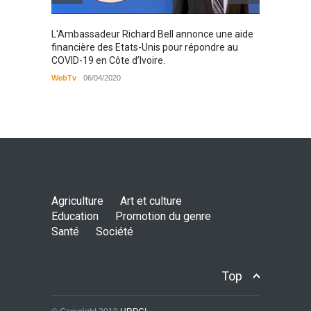
Karamo
L'Ambassadeur Richard Bell annonce une aide
2019
financière des Etats-Unis pour répondre au
COVID-19 en Côte d’Ivoire.
WebTv
WebTv
06/04/2020
Agriculture
Art et culture
Education
Promotion du genre
Santé
Société
Top