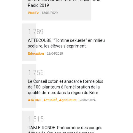
Radio 2019
WebTv
13/01/2020
1
7
8
9
ATTECOUBE: "Tontine sexuelle" en milieu
scolaire, les élèves s’expriment.
Education
19/04/2019
1
7
5
6
Le Conseil coton et anacarde forme plus
de 100 planteurs à l’amélioration de la
qualité de noix dans la région du Béré.
A la UNE
,
Actualité
,
Agriculture
28/02/2024
1
5
1
5
TABLE-RONDE: Phénomène des congés