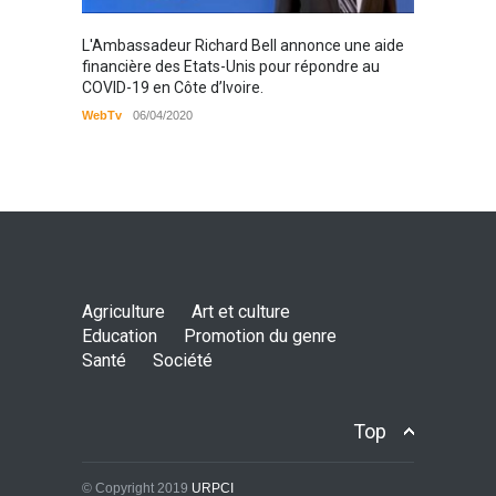
Karamo
L'Ambassadeur Richard Bell annonce une aide
2019
financière des Etats-Unis pour répondre au
COVID-19 en Côte d’Ivoire.
WebTv
WebTv
06/04/2020
Agriculture
Art et culture
Education
Promotion du genre
Santé
Société
Top
© Copyright 2019
URPCI