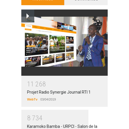
1
1
2
6
8
Projet Radio Synergie Journal RTI 1
WebTv
03/04/2019
8
7
3
4
Karamoko Bamba - URPCI - Salon de la