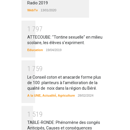
Radio 2019
WebTv
13/01/2020
1
7
9
7
ATTECOUBE: "Tontine sexuelle" en milieu
scolaire, les élèves s’expriment.
Education
19/04/2019
1
7
5
9
Le Conseil coton et anacarde forme plus
de 100 planteurs à l’amélioration de la
qualité de noix dans la région du Béré.
A la UNE
,
Actualité
,
Agriculture
28/02/2024
1
5
1
9
TABLE-RONDE: Phénomène des congés
Anticipés, Causes et conséquences