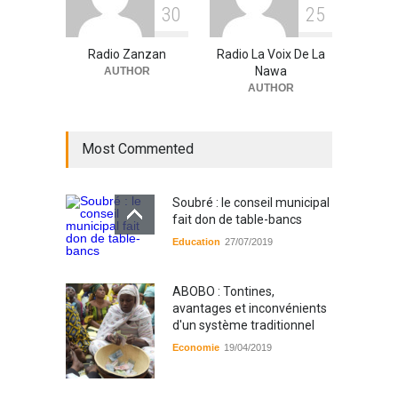
3
0
2
5
Radio Zanzan
Radio La Voix De La
Nawa
AUTHOR
AUTHOR
Most Commented
Soubré : le conseil municipal
fait don de table-bancs
Education
27/07/2019
ABOBO : Tontines,
avantages et inconvénients
d'un système traditionnel
Economie
19/04/2019