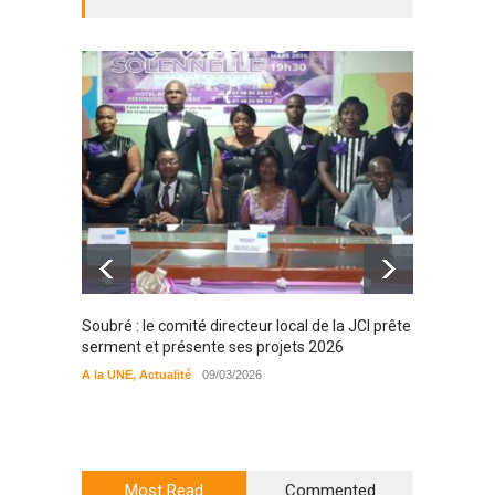
Soubré : le comité directeur local de la JCI prête
Bondou
serment et présente ses projets 2026
filière
préserv
A la UNE
,
Actualité
09/03/2026
cajou
A la UN
Most Read
Commented