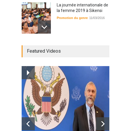
La journée internationale de
la femme 2019 à Sikensi
Promotion du genre
11/03/2016
Radio BOYA FM SAN-PEDRO
Featured Videos
Radio partenaire
26/02/2019
Magazine : le service de
prise en charge des
personnes vivantes avec le
VIH
Santé
25/03/2019