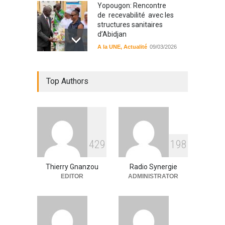
Yopougon: Rencontre
de recevabilité avec les
structures sanitaires
d’Abidjan
A la UNE
,
Actualité
09/03/2026
Sinématiali: La divagation
Top Authors
des animaux : un danger
pour les populations
A la UNE
,
Environment
09/03/2026
RFI Forme ses journalistes et
4
2
9
1
9
8
techniciens radios
partenaires.
Thierry Gnanzou
Radio Synergie
A la UNE
,
Actualité
09/03/2026
EDITOR
ADMINISTRATOR