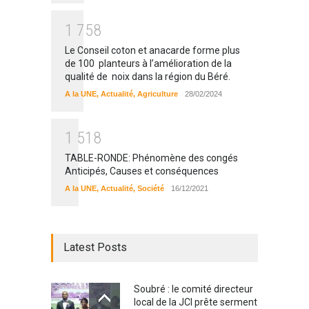
1
7
5
8
Le Conseil coton et anacarde forme plus
de 100 planteurs à l’amélioration de la
qualité de noix dans la région du Béré.
A la UNE
,
Actualité
,
Agriculture
28/02/2024
1
5
1
8
TABLE-RONDE: Phénomène des congés
Anticipés, Causes et conséquences
A la UNE
,
Actualité
,
Société
16/12/2021
Latest Posts
Soubré : le comité directeur
local de la JCI prête serment