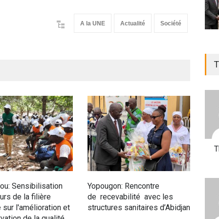
A la UNE
Actualité
Société
T
T
u: Sensibilisation
Yopougon: Rencontre
Siné
rs de la filière
de recevabilité avec les
anim
 sur l'amélioration et
structures sanitaires d’Abidjan
pop
vation de la qualité