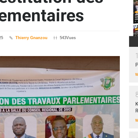
lementaires
25
Thierry Gnanzou
543Vues
P
W
K
R
W