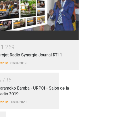
1
1
2
6
9
rojet Radio Synergie Journal RTI 1
ebTv
03/04/2019
8
7
3
5
aramoko Bamba - URPCI - Salon de la
adio 2019
ebTv
13/01/2020