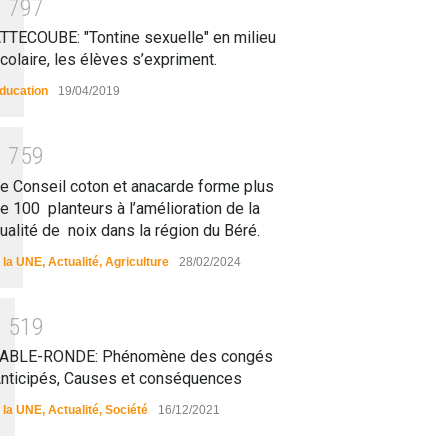
1
7
9
7
TTECOUBE: "Tontine sexuelle" en milieu
colaire, les élèves s’expriment.
ducation
19/04/2019
1
7
5
9
e Conseil coton et anacarde forme plus
e 100 planteurs à l’amélioration de la
ualité de noix dans la région du Béré.
 la UNE
,
Actualité
,
Agriculture
28/02/2024
1
5
1
9
ABLE-RONDE: Phénomène des congés
nticipés, Causes et conséquences
 la UNE
,
Actualité
,
Société
16/12/2021