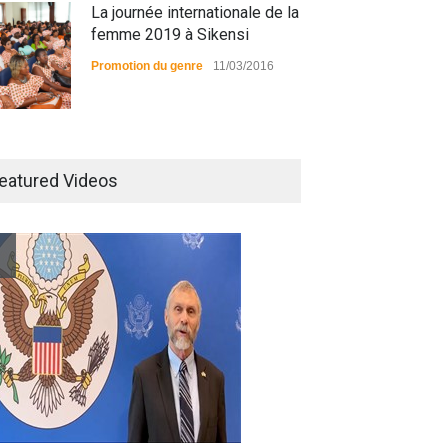
La journée internationale de la
femme 2019 à Sikensi
Promotion du genre
11/03/2016
Radio BOYA FM SAN-PEDRO
eatured Videos
Radio partenaire
26/02/2019
Magazine : le service de
prise en charge des
personnes vivantes avec le
VIH
Santé
25/03/2019