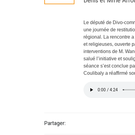
Denis et Mme Affou
Le député de Divo-comm
une journée de restitut
régional. La rencontre a
et religieuses, ouverte
interventions de M. Wan
salué l’initiative et sou
séance s’est conclue pa
Coulibaly a réaffirmé s
Partager: