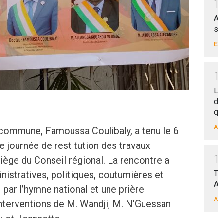
A
s
E
L
d
q
A
commune, Famoussa Coulibaly, a tenu le 6
 journée de restitution des travaux
iège du Conseil régional. La rencontre a
inistratives, politiques, coutumières et
T
A
 par l’hymne national et une prière
A
terventions de M. Wandji, M. N’Guessan