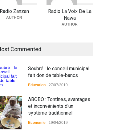
 UNE
,
Environment
09/03/2026
A la UNE
,
Actualité
09/03/2026
Radio Zanzan
Radio La Voix De La
Nawa
AUTHOR
AUTHOR
ost Commented
Soubré : le conseil municipal
fait don de table-bancs
Education
27/07/2019
ABOBO : Tontines, avantages
et inconvénients d'un
système traditionnel
Economie
19/04/2019