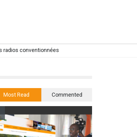
es radios conventionnées
Most Read
Commented