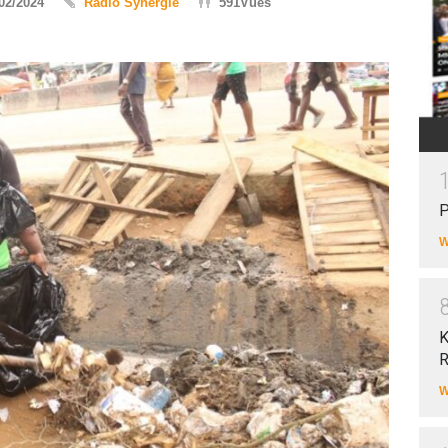
02/2024
Radio Synergie
591Vues
P
W
K
R
W