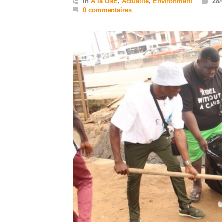
In
A la UNE
,
Actualité
,
Environment
28/
0 commentaires