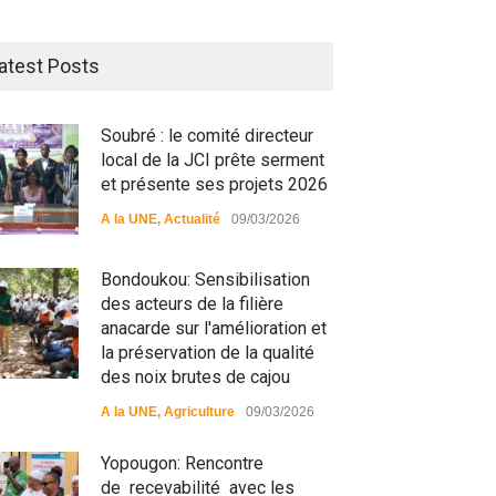
atest Posts
Soubré : le comité directeur
local de la JCI prête serment
et présente ses projets 2026
A la UNE
,
Actualité
09/03/2026
Bondoukou: Sensibilisation
des acteurs de la filière
anacarde sur l'amélioration et
la préservation de la qualité
des noix brutes de cajou
matiali: La divagation des
RFI Forme ses journalistes et
A la UNE
,
Agriculture
09/03/2026
aux : un danger pour les
techniciens radios
ulations
partenaires.
Yopougon: Rencontre
de recevabilité avec les
 UNE
,
Environment
09/03/2026
A la UNE
,
Actualité
09/03/2026