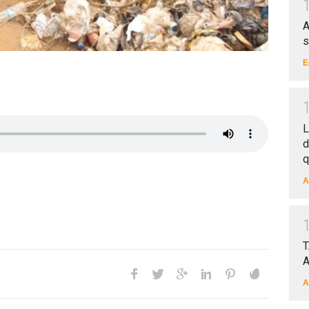
A
s
E
L
d
q
A
T
A
A