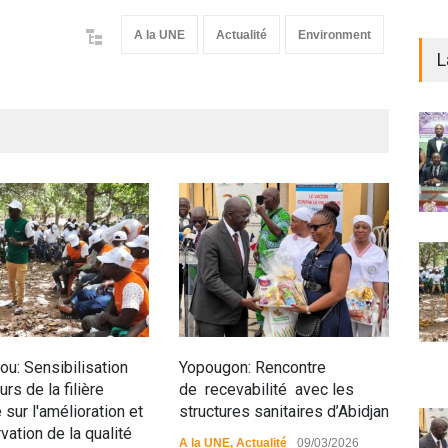
A la UNE
Actualité
Environment
L
u: Sensibilisation
Yopougon: Rencontre
Siné
rs de la filière
de recevabilité avec les
anim
 sur l'amélioration et
structures sanitaires d’Abidjan
pop
vation de la qualité
A la UNE
,
Actualité
09/03/2026
A la