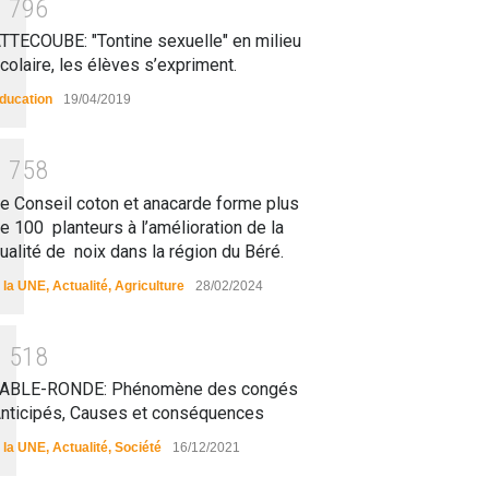
1
7
9
6
TTECOUBE: "Tontine sexuelle" en milieu
colaire, les élèves s’expriment.
ducation
19/04/2019
1
7
5
8
e Conseil coton et anacarde forme plus
e 100 planteurs à l’amélioration de la
ualité de noix dans la région du Béré.
 la UNE
,
Actualité
,
Agriculture
28/02/2024
1
5
1
8
ABLE-RONDE: Phénomène des congés
nticipés, Causes et conséquences
 la UNE
,
Actualité
,
Société
16/12/2021