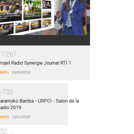
1
1
2
6
7
rojet Radio Synergie Journal RTI 1
ebTv
03/04/2019
8
7
3
2
aramoko Bamba - URPCI - Salon de la
adio 2019
ebTv
13/01/2020