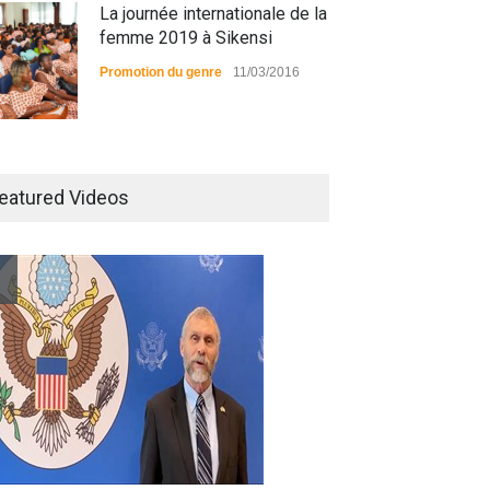
La journée internationale de la
femme 2019 à Sikensi
Promotion du genre
11/03/2016
Radio BOYA FM SAN-PEDRO
eatured Videos
Radio partenaire
26/02/2019
Magazine : le service de
prise en charge des
personnes vivantes avec le
VIH
Santé
25/03/2019