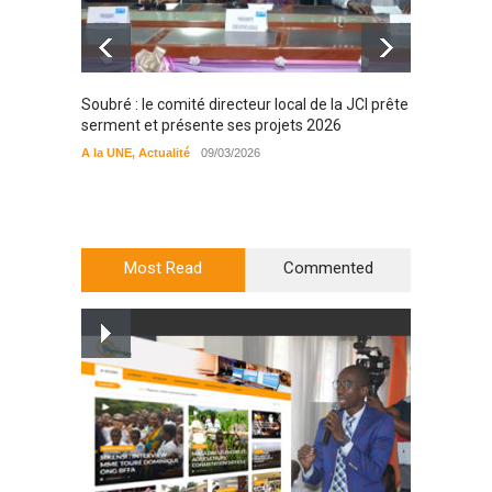
Soubré : le comité directeur local de la JCI prête
Bondou
serment et présente ses projets 2026
filière
préserv
A la UNE
,
Actualité
09/03/2026
cajou
A la UN
Most Read
Commented