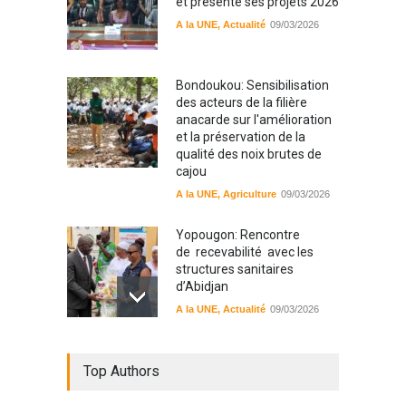
et présente ses projets 2026
A la UNE
,
Actualité
09/03/2026
Bondoukou: Sensibilisation
des acteurs de la filière
anacarde sur l'amélioration
et la préservation de la
qualité des noix brutes de
cajou
A la UNE
,
Agriculture
09/03/2026
Yopougon: Rencontre
de recevabilité avec les
structures sanitaires
d’Abidjan
A la UNE
,
Actualité
09/03/2026
Sinématiali: La divagation
Top Authors
des animaux : un danger
pour les populations