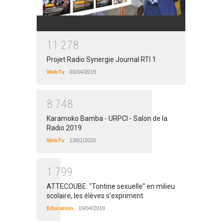
1
1
2
7
8
Projet Radio Synergie Journal RTI 1
WebTv
03/04/2019
8
7
4
8
Karamoko Bamba - URPCI - Salon de la
Radio 2019
WebTv
13/01/2020
1
7
9
9
ATTECOUBE: "Tontine sexuelle" en milieu
scolaire, les élèves s’expriment.
Education
19/04/2019