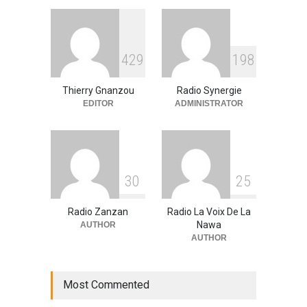
A la UNE
,
Environment
09/03/2026
RFI Forme ses journalistes et
4
2
9
1
9
8
techniciens radios
partenaires.
Thierry Gnanzou
Radio Synergie
A la UNE
,
Actualité
09/03/2026
EDITOR
ADMINISTRATOR
3
0
2
5
Radio Zanzan
Radio La Voix De La
Nawa
AUTHOR
AUTHOR
Most Commented