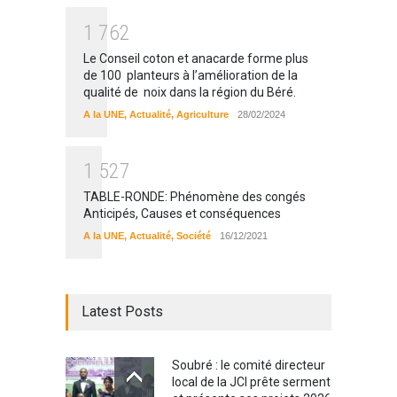
1
7
6
2
Le Conseil coton et anacarde forme plus
de 100 planteurs à l’amélioration de la
qualité de noix dans la région du Béré.
A la UNE
,
Actualité
,
Agriculture
28/02/2024
1
5
2
7
TABLE-RONDE: Phénomène des congés
Anticipés, Causes et conséquences
A la UNE
,
Actualité
,
Société
16/12/2021
Latest Posts
Soubré : le comité directeur
local de la JCI prête serment