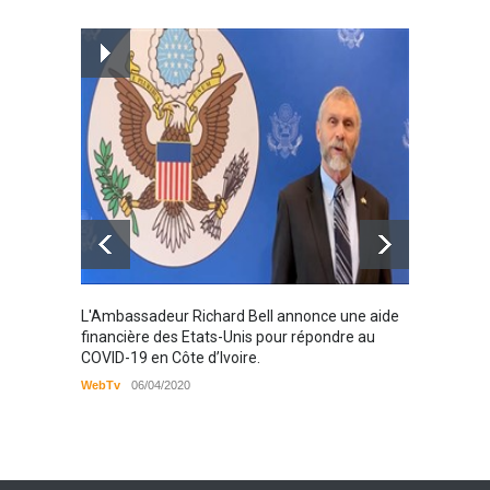
Magazine : le service de
prise en charge des
personnes vivantes avec le
VIH
Santé
25/03/2019
Karamo
L'Ambassadeur Richard Bell annonce une aide
2019
financière des Etats-Unis pour répondre au
COVID-19 en Côte d’Ivoire.
WebTv
WebTv
06/04/2020