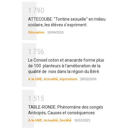
1
7
9
0
ATTECOUBE: "Tontine sexuelle" en milieu
scolaire, les élèves s’expriment.
Education
19/04/2019
1
7
5
6
Le Conseil coton et anacarde forme plus
de 100 planteurs à l’amélioration de la
qualité de noix dans la région du Béré.
A la UNE
,
Actualité
,
Agriculture
28/02/2024
1
5
1
5
TABLE-RONDE: Phénomène des congés
Anticipés, Causes et conséquences
A la UNE
,
Actualité
,
Société
16/12/2021