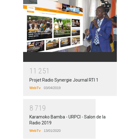
1
1
2
5
1
Projet Radio Synergie Journal RTI 1
WebTv
03/04/2019
8
7
1
9
Karamoko Bamba - URPCI - Salon de la
Radio 2019
WebTv
13/01/2020