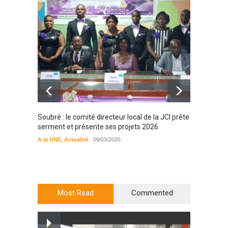
Soubré : le comité directeur local de la JCI prête
Bondou
serment et présente ses projets 2026
filière
préserv
A la UNE
,
Actualité
09/03/2026
cajou
A la UN
Most Read
Commented