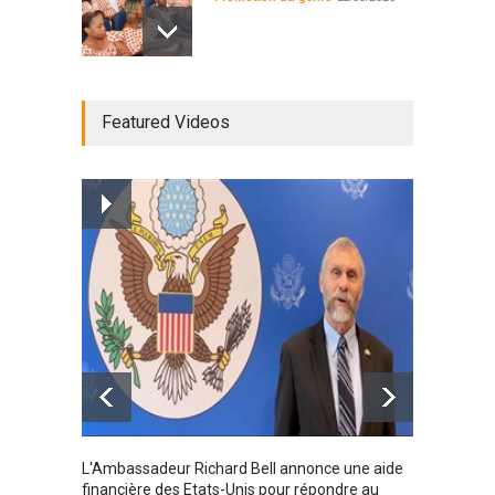
Radio BOYA FM SAN-PEDRO
Featured Videos
Radio partenaire
26/02/2019
Magazine : le service de
prise en charge des
personnes vivantes avec le
VIH
Santé
25/03/2019
Karamo
L'Ambassadeur Richard Bell annonce une aide
2019
financière des Etats-Unis pour répondre au