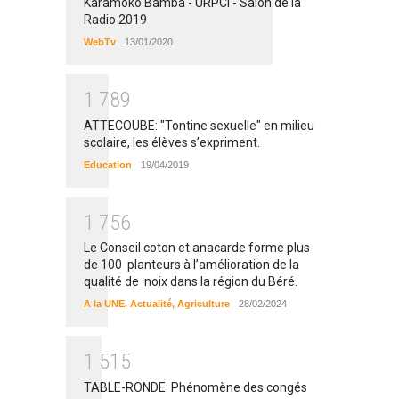
Karamoko Bamba - URPCI - Salon de la
Radio 2019
WebTv
13/01/2020
1
7
8
9
ATTECOUBE: "Tontine sexuelle" en milieu
scolaire, les élèves s’expriment.
Education
19/04/2019
1
7
5
6
Le Conseil coton et anacarde forme plus
de 100 planteurs à l’amélioration de la
qualité de noix dans la région du Béré.
A la UNE
,
Actualité
,
Agriculture
28/02/2024
1
5
1
5
TABLE-RONDE: Phénomène des congés