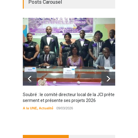
Posts Carousel
Soubré : le comité directeur local de la JCI prête
Bondou
serment et présente ses projets 2026
filière
préserv
A la UNE
,
Actualité
09/03/2026
cajou
A la UN