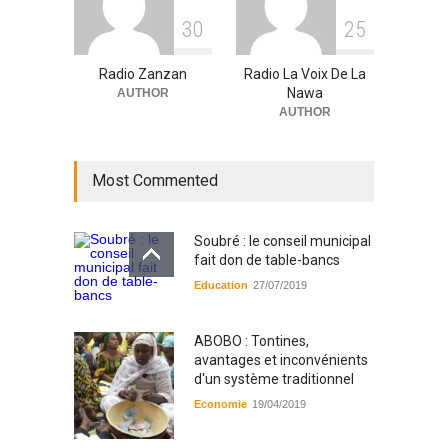
3
0
2
5
Radio Zanzan
Radio La Voix De La
Nawa
AUTHOR
AUTHOR
Most Commented
Soubré : le conseil municipal
fait don de table-bancs
Education
27/07/2019
ABOBO : Tontines,
avantages et inconvénients
d'un système traditionnel
Economie
19/04/2019