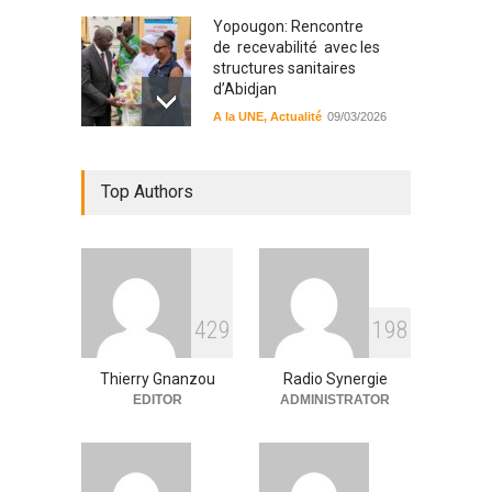
Yopougon: Rencontre
de recevabilité avec les
structures sanitaires
d’Abidjan
A la UNE
,
Actualité
09/03/2026
Sinématiali: La divagation
Top Authors
des animaux : un danger
pour les populations
A la UNE
,
Environment
09/03/2026
RFI Forme ses journalistes et
4
2
9
1
9
8
techniciens radios
partenaires.
Thierry Gnanzou
Radio Synergie
A la UNE
,
Actualité
09/03/2026
EDITOR
ADMINISTRATOR