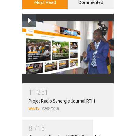
Most Read
Commented
1
1
2
5
1
Projet Radio Synergie Journal RTI 1
WebTv
03/04/2019
8
7
1
5