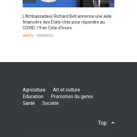
Karamo
L'Ambassadeur Richard Bell annonce une aide
2019
financière des Etats-Unis pour répondre au
COVID-19 en Côte d’Ivoire.
WebTv
WebTv
06/04/2020
Agriculture
Art et culture
Education
Promotion du genre
Santé
Société
Top