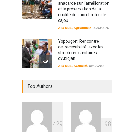
anacarde sur l'amélioration
et la préservation de la
qualité des noix brutes de
cajou
A la UNE
,
Agriculture
09/03/2026
Yopougon: Rencontre
de recevabilité avec les
structures sanitaires
d’Abidjan
A la UNE
,
Actualité
09/03/2026
Sinématiali: La divagation
Top Authors
des animaux : un danger
pour les populations
A la UNE
,
Environment
09/03/2026
RFI Forme ses journalistes et
4
2
9
1
9
8
techniciens radios
partenaires.