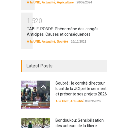
A la UNE
,
Actualité
,
Agriculture
28/02/2024
1
5
2
0
TABLE-RONDE: Phénomène des congés
Anticipés, Causes et conséquences
A la UNE
,
Actualité
,
Société
16/12/2021
Latest Posts
Soubré : le comité directeur
local de la JCI prête serment
et présente ses projets 2026
A la UNE
,
Actualité
09/03/2026
Bondoukou: Sensibilisation
des acteurs de la filière