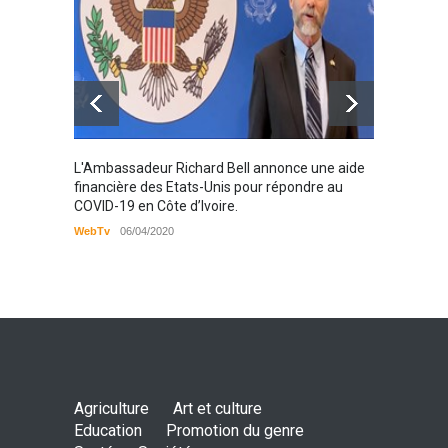
Karamo
L'Ambassadeur Richard Bell annonce une aide
2019
financière des Etats-Unis pour répondre au
COVID-19 en Côte d’Ivoire.
WebTv
WebTv
06/04/2020
Agriculture
Art et culture
Education
Promotion du genre