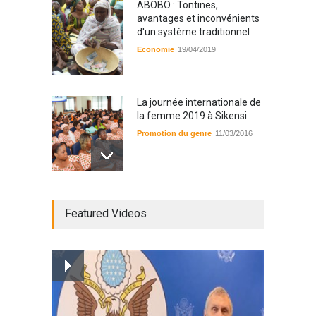
ABOBO : Tontines,
avantages et inconvénients
d'un système traditionnel
Economie
19/04/2019
La journée internationale de
la femme 2019 à Sikensi
Promotion du genre
11/03/2016
Radio BOYA FM SAN-PEDRO
Featured Videos
Radio partenaire
26/02/2019
Magazine : le service de
prise en charge des
personnes vivantes avec le
VIH
Santé
25/03/2019