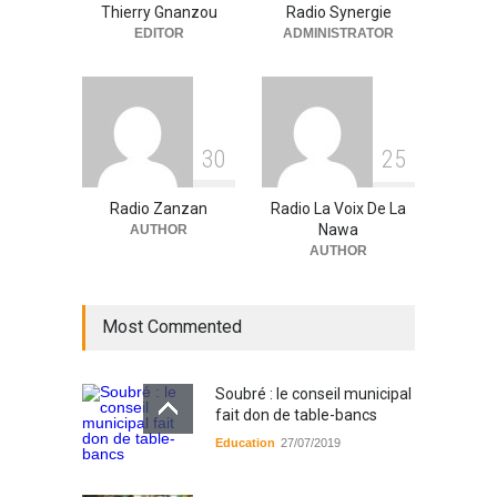
Thierry Gnanzou
Radio Synergie
A la UNE
,
Actualité
09/03/2026
EDITOR
ADMINISTRATOR
3
0
2
5
Radio Zanzan
Radio La Voix De La
Nawa
AUTHOR
AUTHOR
Most Commented
Soubré : le conseil municipal
fait don de table-bancs
Education
27/07/2019