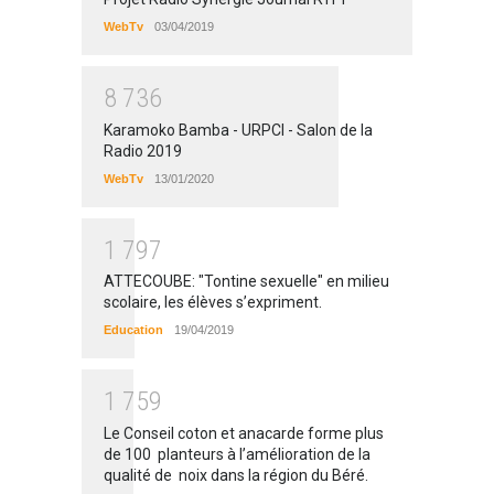
WebTv
03/04/2019
8
7
3
6
Karamoko Bamba - URPCI - Salon de la
Radio 2019
WebTv
13/01/2020
1
7
9
7
ATTECOUBE: "Tontine sexuelle" en milieu
scolaire, les élèves s’expriment.
Education
19/04/2019
1
7
5
9
Le Conseil coton et anacarde forme plus
de 100 planteurs à l’amélioration de la
qualité de noix dans la région du Béré.