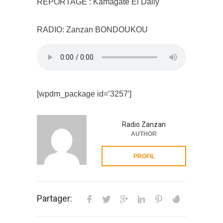
REPORTAGE : Kamagate El Dally
RADIO: Zanzan BONDOUKOU
[wpdm_package id=’3257′]
Radio Zanzan
AUTHOR
PROFIL
Partager: