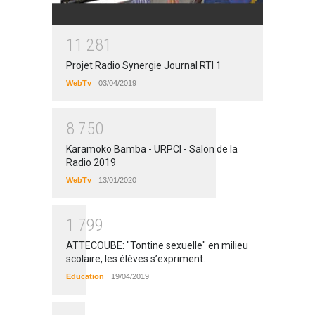
1
1
2
8
1
Projet Radio Synergie Journal RTI 1
WebTv
03/04/2019
8
7
5
0
Karamoko Bamba - URPCI - Salon de la
Radio 2019
WebTv
13/01/2020
1
7
9
9
ATTECOUBE: "Tontine sexuelle" en milieu
scolaire, les élèves s’expriment.
Education
19/04/2019