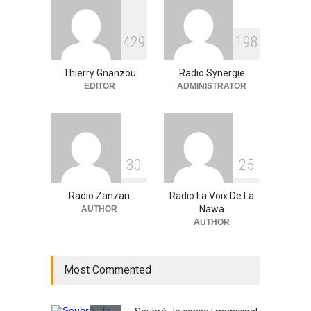
RFI Forme ses journalistes et
4
2
9
1
9
8
techniciens radios
partenaires.
Thierry Gnanzou
Radio Synergie
A la UNE
,
Actualité
09/03/2026
EDITOR
ADMINISTRATOR
3
0
2
5
Radio Zanzan
Radio La Voix De La
Nawa
AUTHOR
AUTHOR
Most Commented