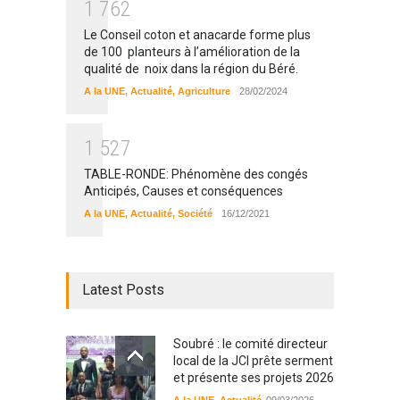
1
7
6
2
Le Conseil coton et anacarde forme plus
de 100 planteurs à l’amélioration de la
qualité de noix dans la région du Béré.
A la UNE
,
Actualité
,
Agriculture
28/02/2024
1
5
2
7
TABLE-RONDE: Phénomène des congés
Anticipés, Causes et conséquences
A la UNE
,
Actualité
,
Société
16/12/2021
Latest Posts
Soubré : le comité directeur
local de la JCI prête serment
et présente ses projets 2026