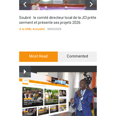
Soubré : le comité directeur local de la JCI prête
Bondou
serment et présente ses projets 2026
filière
préserv
A la UNE
,
Actualité
09/03/2026
cajou
A la UN
Most Read
Commented