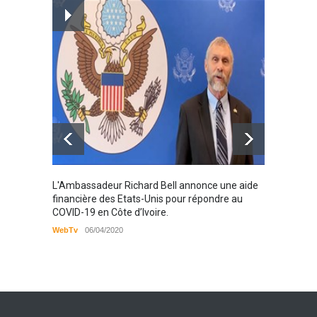
prise en charge des
personnes vivantes avec le
VIH
Santé
25/03/2019
Karamo
L'Ambassadeur Richard Bell annonce une aide
2019
financière des Etats-Unis pour répondre au
COVID-19 en Côte d’Ivoire.
WebTv
WebTv
06/04/2020