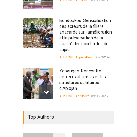
A la UNE
,
Actualité
09/03/2026
Bondoukou: Sensibilisation
des acteurs de la filière
anacarde sur l'amélioration
et la préservation de la
qualité des noix brutes de
cajou
A la UNE
,
Agriculture
09/03/2026
Yopougon: Rencontre
de recevabilité avec les
structures sanitaires
d’Abidjan
A la UNE
,
Actualité
09/03/2026
Sinématiali: La divagation
Top Authors
des animaux : un danger
pour les populations
A la UNE
,
Environment
09/03/2026