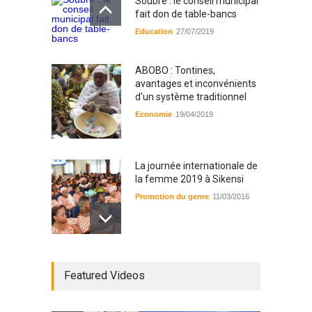
Soubré : le conseil municipal
fait don de table-bancs
Education
27/07/2019
ABOBO : Tontines,
avantages et inconvénients
d'un système traditionnel
Economie
19/04/2019
La journée internationale de
la femme 2019 à Sikensi
Promotion du genre
11/03/2016
Radio BOYA FM SAN-PEDRO
Featured Videos
Radio partenaire
26/02/2019
Magazine : le service de