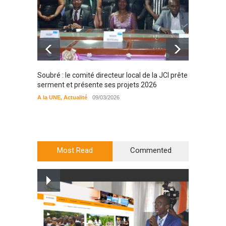
Soubré : le comité directeur local de la JCI prête
Bondou
serment et présente ses projets 2026
filière
préserv
A la UNE
,
Actualité
09/03/2026
cajou
A la UN
Most Read
Commented