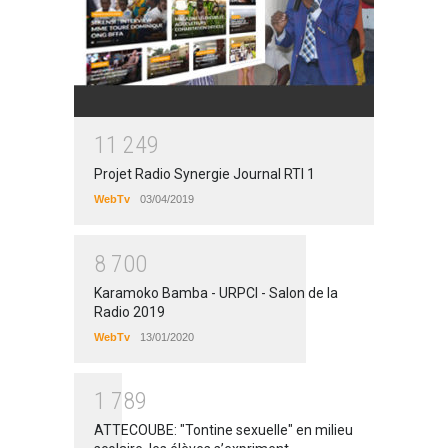
1
1
2
4
9
Projet Radio Synergie Journal RTI 1
WebTv
03/04/2019
8
7
0
0
Karamoko Bamba - URPCI - Salon de la
Radio 2019
WebTv
13/01/2020
1
7
8
9
ATTECOUBE: "Tontine sexuelle" en milieu