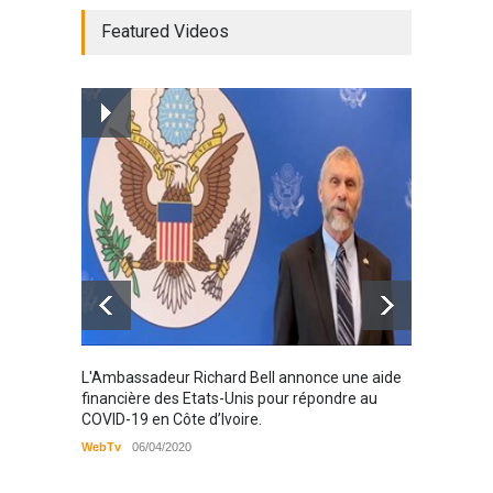
Radio BOYA FM SAN-PEDRO
Featured Videos
Radio partenaire
26/02/2019
Magazine : le service de
prise en charge des
personnes vivantes avec le
VIH
Santé
25/03/2019
Karamo
L'Ambassadeur Richard Bell annonce une aide
2019
financière des Etats-Unis pour répondre au
COVID-19 en Côte d’Ivoire.
WebTv
WebTv
06/04/2020