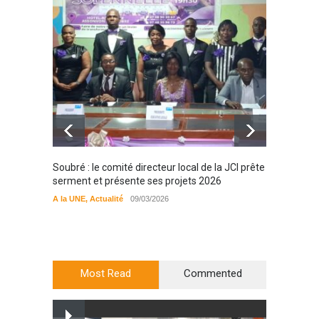
Soubré : le comité directeur local de la JCI prête
Bondou
serment et présente ses projets 2026
filière
préserv
A la UNE
,
Actualité
09/03/2026
cajou
A la UN
Most Read
Commented