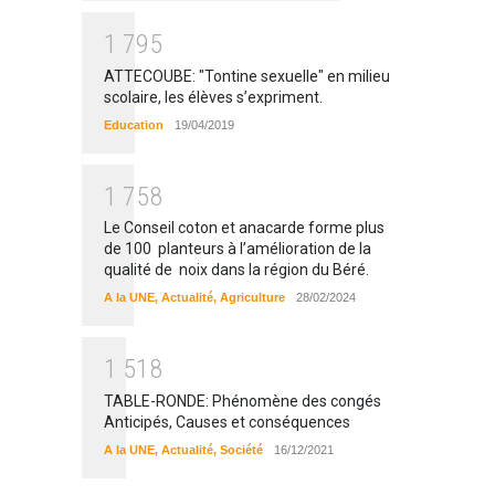
1
7
9
5
ATTECOUBE: "Tontine sexuelle" en milieu
scolaire, les élèves s’expriment.
Education
19/04/2019
1
7
5
8
Le Conseil coton et anacarde forme plus
de 100 planteurs à l’amélioration de la
qualité de noix dans la région du Béré.
A la UNE
,
Actualité
,
Agriculture
28/02/2024
1
5
1
8
TABLE-RONDE: Phénomène des congés
Anticipés, Causes et conséquences
A la UNE
,
Actualité
,
Société
16/12/2021