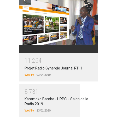
1
1
2
6
4
Projet Radio Synergie Journal RTI 1
WebTv
03/04/2019
8
7
3
1
Karamoko Bamba - URPCI - Salon de la
Radio 2019
WebTv
13/01/2020