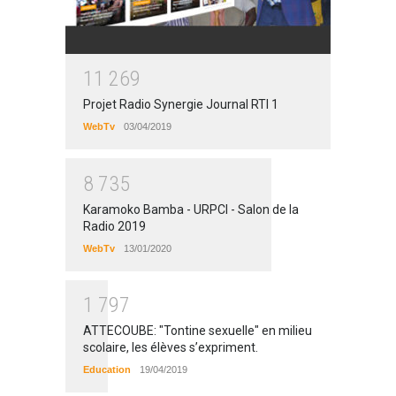
1
1
2
6
9
Projet Radio Synergie Journal RTI 1
WebTv
03/04/2019
8
7
3
5
Karamoko Bamba - URPCI - Salon de la
Radio 2019
WebTv
13/01/2020
1
7
9
7
ATTECOUBE: "Tontine sexuelle" en milieu
scolaire, les élèves s’expriment.
Education
19/04/2019