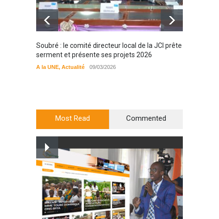
Soubré : le comité directeur local de la JCI prête
Bondou
serment et présente ses projets 2026
filière
préserv
A la UNE
,
Actualité
09/03/2026
cajou
A la UN
Most Read
Commented