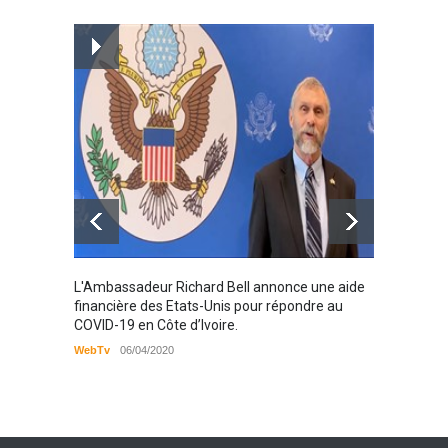
Magazine : le service de
prise en charge des
personnes vivantes avec le
VIH
Santé
25/03/2019
Karamo
L'Ambassadeur Richard Bell annonce une aide
2019
financière des Etats-Unis pour répondre au
COVID-19 en Côte d’Ivoire.
WebTv
WebTv
06/04/2020