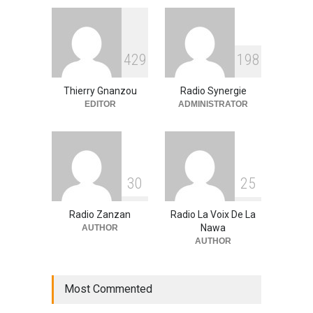
A la UNE
,
Environment
09/03/2026
RFI Forme ses journalistes et
4
2
9
1
9
8
techniciens radios
partenaires.
Thierry Gnanzou
Radio Synergie
A la UNE
,
Actualité
09/03/2026
EDITOR
ADMINISTRATOR
3
0
2
5
Radio Zanzan
Radio La Voix De La
Nawa
AUTHOR
AUTHOR
Most Commented