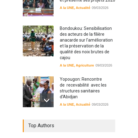
et présente ses projets 2026
A la UNE
,
Actualité
09/03/2026
Bondoukou: Sensibilisation
des acteurs de la filière
anacarde sur l'amélioration
et la préservation de la
qualité des noix brutes de
cajou
A la UNE
,
Agriculture
09/03/2026
Yopougon: Rencontre
de recevabilité avec les
structures sanitaires
d’Abidjan
A la UNE
,
Actualité
09/03/2026
Sinématiali: La divagation
Top Authors
des animaux : un danger
pour les populations