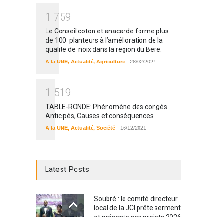
1
7
5
9
Le Conseil coton et anacarde forme plus
de 100 planteurs à l’amélioration de la
qualité de noix dans la région du Béré.
A la UNE
,
Actualité
,
Agriculture
28/02/2024
1
5
1
9
TABLE-RONDE: Phénomène des congés
Anticipés, Causes et conséquences
A la UNE
,
Actualité
,
Société
16/12/2021
Latest Posts
Soubré : le comité directeur
local de la JCI prête serment