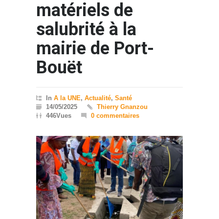
matériels de
salubrité à la
mairie de Port-
Bouët
In
A la UNE
,
Actualité
,
Santé
14/05/2025
Thierry Gnanzou
446Vues
0 commentaires