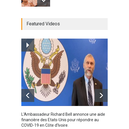
Radio BOYA FM SAN-PEDRO
Featured Videos
Radio partenaire
26/02/2019
Magazine : le service de
prise en charge des
personnes vivantes avec le
VIH
Santé
25/03/2019
Karamo
L'Ambassadeur Richard Bell annonce une aide
2019
financière des Etats-Unis pour répondre au
COVID-19 en Côte d’Ivoire.
WebTv