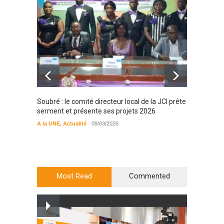
Soubré : le comité directeur local de la JCI prête
Bondou
serment et présente ses projets 2026
filière
préserv
A la UNE
,
Actualité
09/03/2026
cajou
A la UN
Most Read
Commented