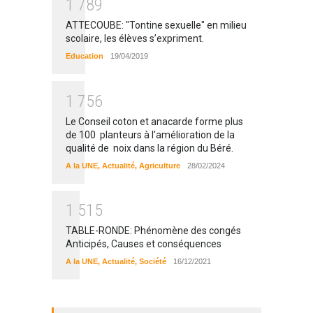
1
7
8
9
ATTECOUBE: "Tontine sexuelle" en milieu
scolaire, les élèves s’expriment.
Education
19/04/2019
1
7
5
6
Le Conseil coton et anacarde forme plus
de 100 planteurs à l’amélioration de la
qualité de noix dans la région du Béré.
A la UNE
,
Actualité
,
Agriculture
28/02/2024
1
5
1
5
TABLE-RONDE: Phénomène des congés
Anticipés, Causes et conséquences
A la UNE
,
Actualité
,
Société
16/12/2021