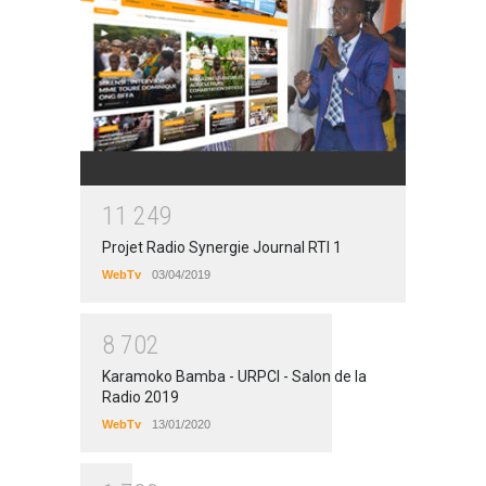
1
1
2
4
9
Projet Radio Synergie Journal RTI 1
WebTv
03/04/2019
8
7
0
2
Karamoko Bamba - URPCI - Salon de la
Radio 2019
WebTv
13/01/2020