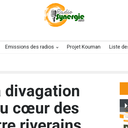
Emissions des radios
Projet Kouman
Liste d
a divagation
au cœur des
re riverains