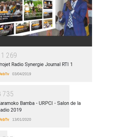
1
1
2
6
9
rojet Radio Synergie Journal RTI 1
ebTv
03/04/2019
8
7
3
5
aramoko Bamba - URPCI - Salon de la
adio 2019
ebTv
13/01/2020