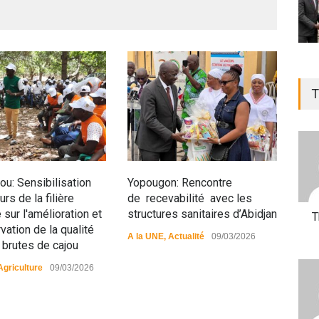
T
u: Sensibilisation
Yopougon: Rencontre
Siné
rs de la filière
de recevabilité avec les
anim
 sur l'amélioration et
structures sanitaires d’Abidjan
pop
T
vation de la qualité
A la UNE
,
Actualité
09/03/2026
A la
 brutes de cajou
Agriculture
09/03/2026