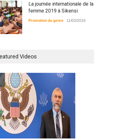
La journée internationale de la
femme 2019 à Sikensi
Promotion du genre
11/03/2016
Radio BOYA FM SAN-PEDRO
eatured Videos
Radio partenaire
26/02/2019
Magazine : le service de
prise en charge des
personnes vivantes avec le
VIH
Santé
25/03/2019