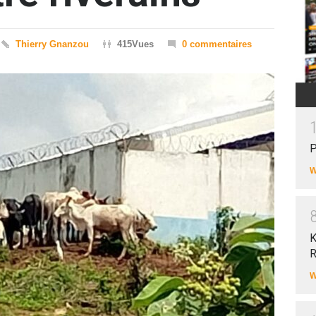
Thierry Gnanzou
415Vues
0 commentaires
P
W
K
R
W