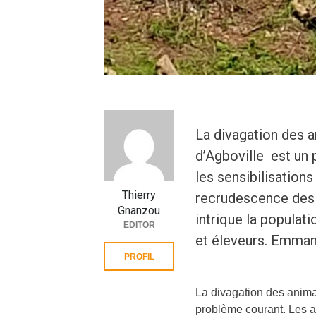
La divagation des a
d’Agboville est un 
les sensibilisation
Thierry
recrudescence des 
Gnanzou
intrique la populat
EDITOR
et éleveurs. Emm
PROFIL
La divagation des anima
problème courant. Les au