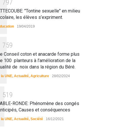
1
7
9
7
TTECOUBE: "Tontine sexuelle" en milieu
colaire, les élèves s’expriment.
ducation
19/04/2019
1
7
5
9
e Conseil coton et anacarde forme plus
e 100 planteurs à l’amélioration de la
ualité de noix dans la région du Béré.
 la UNE
,
Actualité
,
Agriculture
28/02/2024
1
5
1
9
ABLE-RONDE: Phénomène des congés
nticipés, Causes et conséquences
 la UNE
,
Actualité
,
Société
16/12/2021