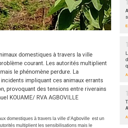
A
s
E
L
nimaux domestiques à travers la ville
d
problème courant. Les autorités multiplient
q
s mais le phénomène perdure. La
A
incidents impliquant ces animaux errants
ion, provoquant des tensions entre riverains
anuel KOUAME/ RVA AGBOVILLE
T
A
A
ux domestiques à travers la ville d’Agboville est un
torités multiplient les sensibilisations mais le