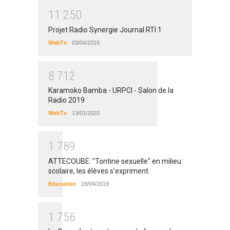
1
1
2
5
0
Projet Radio Synergie Journal RTI 1
WebTv
03/04/2019
8
7
1
2
Karamoko Bamba - URPCI - Salon de la
Radio 2019
WebTv
13/01/2020
1
7
8
9
ATTECOUBE: "Tontine sexuelle" en milieu
scolaire, les élèves s’expriment.
Education
19/04/2019
1
7
5
6