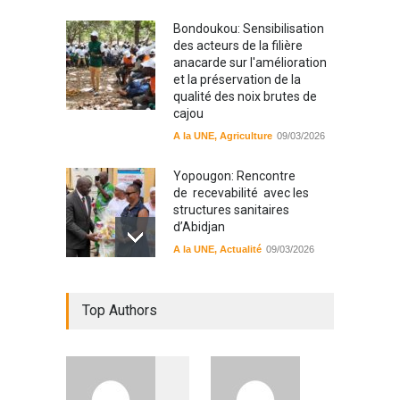
Bondoukou: Sensibilisation
des acteurs de la filière
anacarde sur l'amélioration
et la préservation de la
qualité des noix brutes de
cajou
A la UNE
,
Agriculture
09/03/2026
Yopougon: Rencontre
de recevabilité avec les
structures sanitaires
d’Abidjan
A la UNE
,
Actualité
09/03/2026
Sinématiali: La divagation
Top Authors
des animaux : un danger
pour les populations
A la UNE
,
Environment
09/03/2026