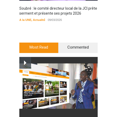
Soubré : le comité directeur local de la JCI prête
Bondou
serment et présente ses projets 2026
filière
préserv
A la UNE
,
Actualité
09/03/2026
cajou
A la UN
Most Read
Commented