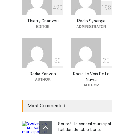
RFI Forme ses journalistes et
4
2
9
1
9
8
techniciens radios
partenaires.
Thierry Gnanzou
Radio Synergie
A la UNE
,
Actualité
09/03/2026
EDITOR
ADMINISTRATOR
3
0
2
5
Radio Zanzan
Radio La Voix De La
Nawa
AUTHOR
AUTHOR
Most Commented
Soubré : le conseil municipal
fait don de table-bancs