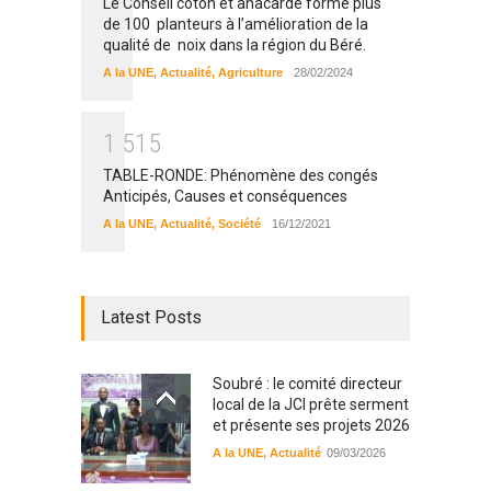
Le Conseil coton et anacarde forme plus
de 100 planteurs à l’amélioration de la
qualité de noix dans la région du Béré.
A la UNE
,
Actualité
,
Agriculture
28/02/2024
1
5
1
5
TABLE-RONDE: Phénomène des congés
Anticipés, Causes et conséquences
A la UNE
,
Actualité
,
Société
16/12/2021
Latest Posts
Soubré : le comité directeur
local de la JCI prête serment
et présente ses projets 2026
A la UNE
,
Actualité
09/03/2026