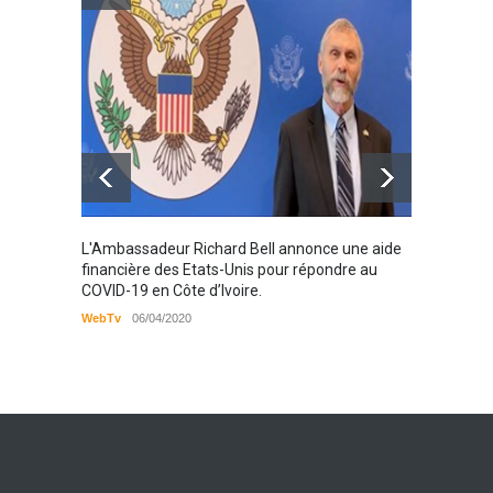
personnes vivantes avec le
VIH
Santé
25/03/2019
Karamo
L'Ambassadeur Richard Bell annonce une aide
2019
financière des Etats-Unis pour répondre au
COVID-19 en Côte d’Ivoire.
WebTv
WebTv
06/04/2020