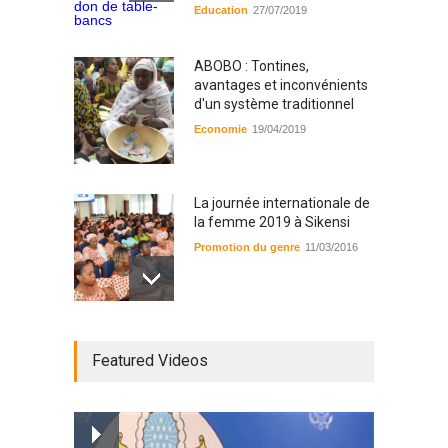
Education
27/07/2019
ABOBO : Tontines,
avantages et inconvénients
d'un système traditionnel
Economie
19/04/2019
La journée internationale de
la femme 2019 à Sikensi
Promotion du genre
11/03/2016
Radio BOYA FM SAN-PEDRO
Featured Videos
Radio partenaire
26/02/2019
Magazine : le service de
prise en charge des