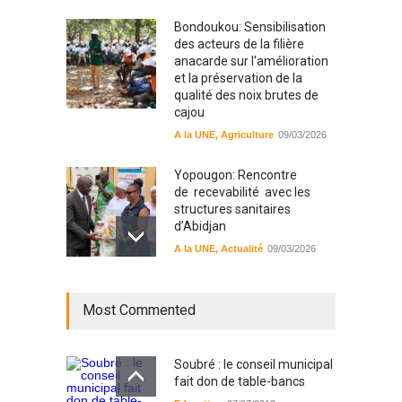
Bondoukou: Sensibilisation
des acteurs de la filière
anacarde sur l'amélioration
et la préservation de la
qualité des noix brutes de
cajou
A la UNE
,
Agriculture
09/03/2026
Yopougon: Rencontre
de recevabilité avec les
structures sanitaires
d’Abidjan
A la UNE
,
Actualité
09/03/2026
Sinématiali: La divagation
Most Commented
des animaux : un danger
pour les populations
A la UNE
,
Environment
09/03/2026
Soubré : le conseil municipal
fait don de table-bancs