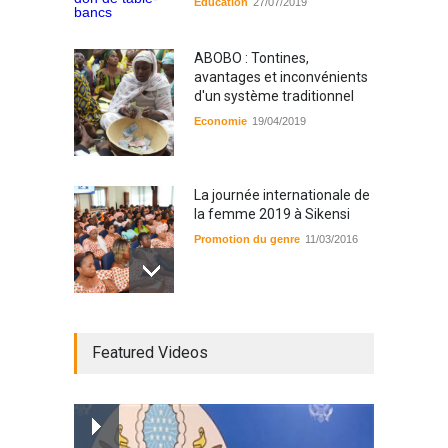
Education
27/07/2019
RFI Forme ses journalistes et
techniciens radios
partenaires.
ABOBO : Tontines,
A la UNE
,
Actualité
09/03/2026
avantages et inconvénients
d'un système traditionnel
Economie
19/04/2019
La journée internationale de
la femme 2019 à Sikensi
Promotion du genre
11/03/2016
Radio BOYA FM SAN-PEDRO
Featured Videos
Radio partenaire
26/02/2019
Magazine : le service de
prise en charge des
personnes vivantes avec le