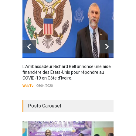
VIH
Santé
25/03/2019
Karamo
L'Ambassadeur Richard Bell annonce une aide
2019
financière des Etats-Unis pour répondre au
COVID-19 en Côte d’Ivoire.
WebTv
WebTv
06/04/2020
Posts Carousel