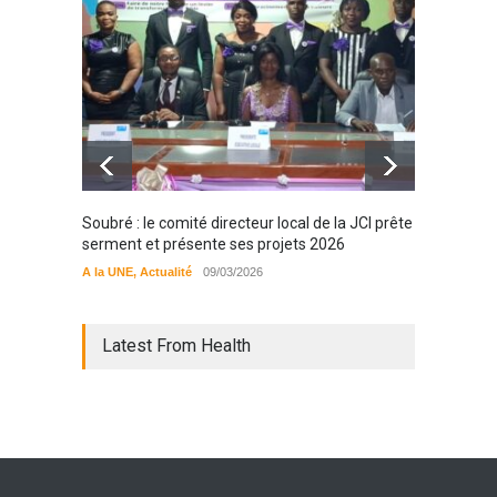
Soubré : le comité directeur local de la JCI prête
Bondou
serment et présente ses projets 2026
filière
préserv
A la UNE
,
Actualité
09/03/2026
cajou
A la UN
Latest From Health